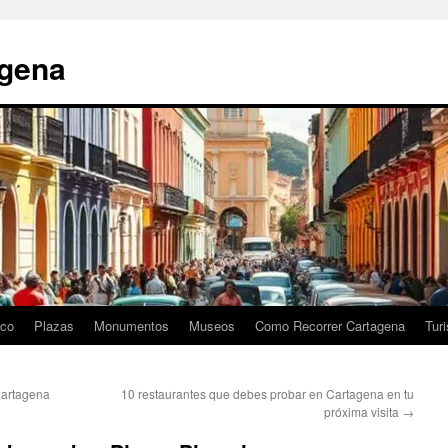
agena
ico
Plazas
Monumentos
Museos
Como Recorrer Cartagena
Tur
Cartagena
10 restaurantes que debes probar en Cartagena en tu
próxima visita
→