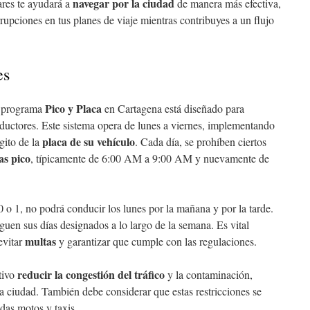
navegar por la ciudad
ares te ayudará a
de manera más efectiva,
rupciones en tus planes de viaje mientras contribuyes a un flujo
es
Pico y Placa
l programa
en Cartagena está diseñado para
nductores. Este sistema opera de lunes a viernes, implementando
placa de su vehículo
gito de la
. Cada día, se prohíben ciertos
as pico
, típicamente de 6:00 AM a 9:00 AM y nuevamente de
0 o 1, no podrá conducir los lunes por la mañana y por la tarde.
guen sus días designados a lo largo de la semana. Es vital
multas
evitar
y garantizar que cumple con las regulaciones.
reducir la congestión del tráfico
tivo
y la contaminación,
a ciudad. También debe considerar que estas restricciones se
idas motos y taxis.