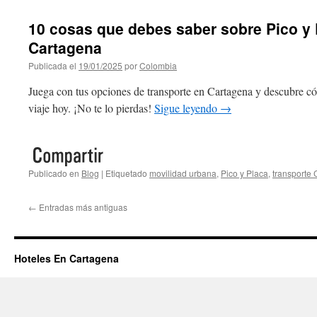
10 cosas que debes saber sobre Pico y 
Cartagena
Publicada el
19/01/2025
por
Colombia
Juega con tus opciones de transporte en Cartagena y descubre có
viaje hoy. ¡No te lo pierdas!
Sigue leyendo
→
Publicado en
Blog
|
Etiquetado
movilidad urbana
,
Pico y Placa
,
transporte
←
Entradas más antiguas
Hoteles En Cartagena