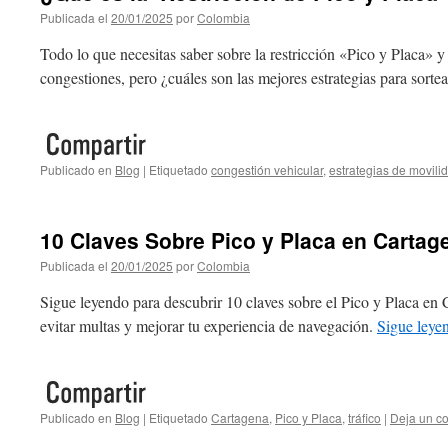
Publicada el
20/01/2025
por
Colombia
Todo lo que necesitas saber sobre la restricción «Pico y Placa» 
congestiones, pero ¿cuáles son las mejores estrategias para sorte
Publicado en
Blog
|
Etiquetado
congestión vehicular
,
estrategias de movili
10 Claves Sobre Pico y Placa en Cartag
Publicada el
20/01/2025
por
Colombia
Sigue leyendo para descubrir 10 claves sobre el Pico y Placa en
evitar multas y mejorar tu experiencia de navegación.
Sigue ley
Publicado en
Blog
|
Etiquetado
Cartagena
,
Pico y Placa
,
tráfico
|
Deja un c