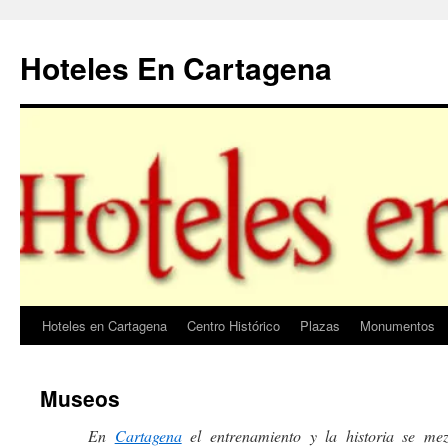
Saltar
al
Hoteles En Cartagena
contenido
Hoteles en Cartagena
Centro Histórico
Plazas
Monumentos
Museos
En
Cartagena
el entrenamiento y la historia se mezc