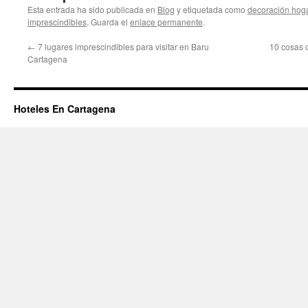
Esta entrada ha sido publicada en
Blog
y etiquetada como
decoración hog
imprescindibles
. Guarda el
enlace permanente
.
←
7 lugares imprescindibles para visitar en Baru
10 cosas 
Cartagena
Hoteles En Cartagena