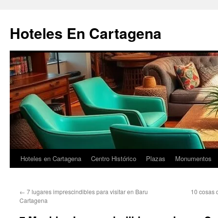
Saltar
al
Hoteles En Cartagena
contenido
Hoteles en Cartagena
Centro Histórico
Plazas
Monumentos
←
7 lugares imprescindibles para visitar en Baru
10 cosas 
Cartagena