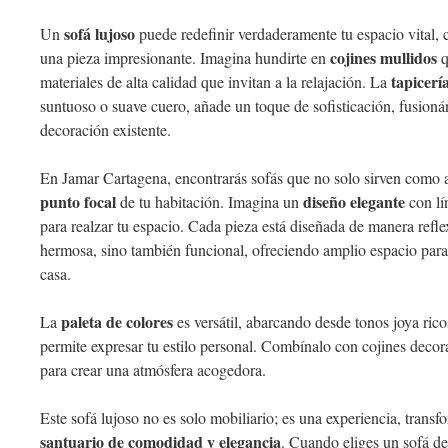
sofá lujoso
Un
puede redefinir verdaderamente tu espacio vital
cojines mullidos
una pieza impresionante. Imagina hundirte en
q
tapicerí
materiales de alta calidad que invitan a la relajación. La
suntuoso o suave cuero, añade un toque de sofisticación, fusion
decoración existente.
En Jamar Cartagena, encontrarás sofás que no solo sirven como as
punto focal
diseño elegante
de tu habitación. Imagina un
con lí
para realzar tu espacio. Cada pieza está diseñada de manera refl
hermosa, sino también funcional, ofreciendo amplio espacio par
casa.
paleta de colores
La
es versátil, abarcando desde tonos joya rico
permite expresar tu estilo personal. Combínalo con cojines decor
para crear una atmósfera acogedora.
Este sofá lujoso no es solo mobiliario; es una experiencia, transf
santuario de comodidad y elegancia
. Cuando eliges un sofá de