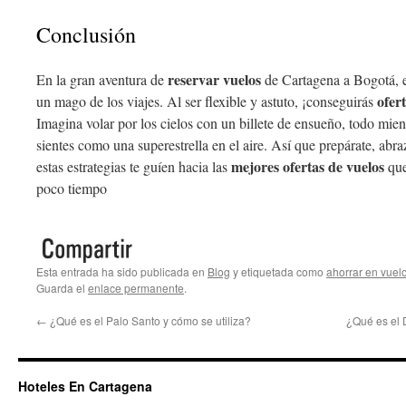
Conclusión
reservar vuelos
En la gran aventura de
de Cartagena a Bogotá, e
ofer
un mago de los viajes. Al ser flexible y astuto, ¡conseguirás
Imagina volar por los cielos con un billete de ensueño, todo mient
sientes como una superestrella en el aire. Así que prepárate, abra
mejores ofertas de vuelos
estas estrategias te guíen hacia las
que
poco tiempo
Esta entrada ha sido publicada en
Blog
y etiquetada como
ahorrar en vuel
Guarda el
enlace permanente
.
←
¿Qué es el Palo Santo y cómo se utiliza?
¿Qué es el 
Hoteles En Cartagena