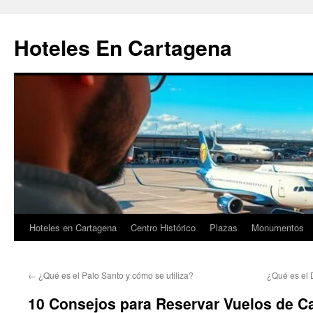
Saltar
al
Hoteles En Cartagena
contenido
Hoteles en Cartagena
Centro Histórico
Plazas
Monumentos
←
¿Qué es el Palo Santo y cómo se utiliza?
¿Qué es el 
10 Consejos para Reservar Vuelos de C