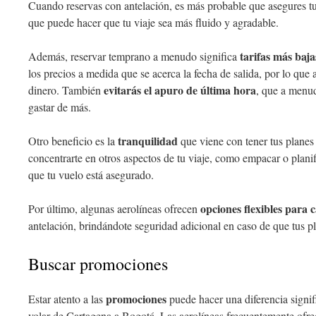
Cuando reservas con antelación, es más probable que asegures tus
que puede hacer que tu viaje sea más fluido y agradable.
tarifas más baja
Además, reservar temprano a menudo significa
los precios a medida que se acerca la fecha de salida, por lo que 
evitarás el apuro de última hora
dinero. También
, que a menud
gastar de más.
tranquilidad
Otro beneficio es la
que viene con tener tus planes 
concentrarte en otros aspectos de tu viaje, como empacar o plani
que tu vuelo está asegurado.
opciones flexibles para 
Por último, algunas aerolíneas ofrecen
antelación, brindándote seguridad adicional en caso de que tus p
Buscar promociones
promociones
Estar atento a las
puede hacer una diferencia signif
volar de Cartagena a Bogotá. Las aerolíneas frecuentemente ofre