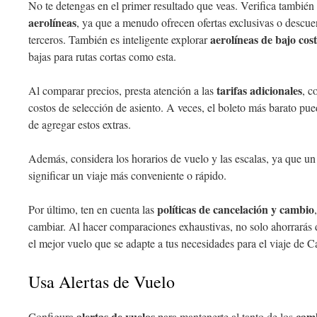
No te detengas en el primer resultado que veas. Verifica también
aerolíneas
, ya que a menudo ofrecen ofertas exclusivas o descuen
aerolíneas de bajo cos
terceros. También es inteligente explorar
bajas para rutas cortas como esta.
tarifas adicionales
Al comparar precios, presta atención a las
, c
costos de selección de asiento. A veces, el boleto más barato pu
de agregar estos extras.
Además, considera los horarios de vuelo y las escalas, ya que un
significar un viaje más conveniente o rápido.
políticas de cancelación y cambio
Por último, ten en cuenta las
cambiar. Al hacer comparaciones exhaustivas, no solo ahorrarás 
el mejor vuelo que se adapte a tus necesidades para el viaje de 
Usa Alertas de Vuelo
alertas de vuelos
camb
Configura
para mantenerte al tanto de los