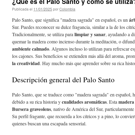
¿Qué es el Palo Santo y cómo se utiliza
Publicada el
11/01/2025
por
Colombia
ár
Palo Santo, que significa "madera sagrada" en español, es un
Sur. Puedes reconocer su dulce fragancia, similar a la de los cít
limpiar y sanar
Tradicionalmente, se utiliza para
, ayudando a di
quemar la madera como incienso durante la meditación, o difundir
ambiente calmado
. Algunos incluso lo utilizan para refrescar 
los cajones. Sus beneficios se extienden más allá del aroma, pr
la creatividad
. Hay mucho más que aprender sobre su rica histor
Descripción general del Palo Santo
Palo Santo, que se traduce como "madera sagrada" en español, h
cualidades aromáticas
madera 
debido a su rica historia y
. Esta
Bursera graveolens
, nativo de América del Sur, particularment
Su perfil fragante, que recuerda a los cítricos y a pino, lo convie
quienes buscan una escapada sensorial.