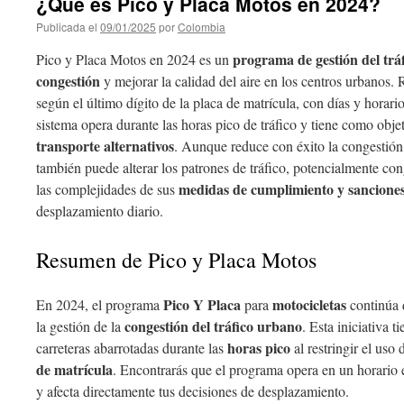
¿Qué es Pico y Placa Motos en 2024?
Publicada el
09/01/2025
por
Colombia
programa de gestión del trá
Pico y Placa Motos en 2024 es un
congestión
y mejorar la calidad del aire en los centros urbanos. 
según el último dígito de la placa de matrícula, con días y horari
sistema opera durante las horas pico de tráfico y tiene como obje
transporte alternativos
. Aunque reduce con éxito la congestión 
también puede alterar los patrones de tráfico, potencialmente c
medidas de cumplimiento y sancione
las complejidades de sus
desplazamiento diario.
Resumen de Pico y Placa Motos
Pico Y Placa
motocicletas
En 2024, el programa
para
continúa 
congestión del tráfico urbano
la gestión de la
. Esta iniciativa t
horas pico
carreteras abarrotadas durante las
al restringir el uso
de matrícula
. Encontrarás que el programa opera en un horario e
y afecta directamente tus decisiones de desplazamiento.