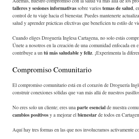
Además, nuestro compromiso con la salud va más allá de los pr
talleres y sesiones informativas
temas de salud
sobre varios
, 
control de tu viaje hacia el bienestar. Puedes mantenerte actualiz
salud y aprender prácticas efectivas que beneficien tu estilo de vi
Cuando eliges Droguería Inglesa Cartagena, no solo estás compr
Únete a nosotros en la creación de una comunidad enfocada en el
tú más saludable y feliz
contribuye a un
. ¡Experimenta la difere
Compromiso Comunitario
El compromiso comunitario está en el corazón de Droguería Ing
construir conexiones sólidas que van más allá de nuestros pasillo
parte esencial
No eres solo un cliente; eres una
de nuestra comun
cambios positivos
bienestar
y a mejorar el
de todos en Cartagen
Aquí hay tres formas en las que nos involucramos activamente c