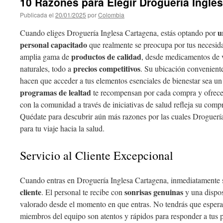
10 Razones para Elegir Droguería Ingle
Publicada el
20/01/2025
por
Colombia
u
Cuando eliges Droguería Inglesa Cartagena, estás optando por
personal capacitado
que realmente se preocupa por tus necesid
productos de calidad
amplia gama de
, desde medicamentos de v
precios competitivos
naturales, todo a
. Su ubicación conveniente
hacen que acceder a tus elementos esenciales de bienestar sea u
programas de lealtad
te recompensan por cada compra y ofrecen
con la comunidad a través de iniciativas de salud refleja su compr
Quédate para descubrir aún más razones por las cuales Droguería 
para tu viaje hacia la salud.
Servicio al Cliente Excepcional
Cuando entras en Droguería Inglesa Cartagena, inmediatamente si
cliente
sonrisas genuinas
. El personal te recibe con
y una dispos
valorado desde el momento en que entras. No tendrás que espera
miembros del equipo son atentos y rápidos para responder a tus 