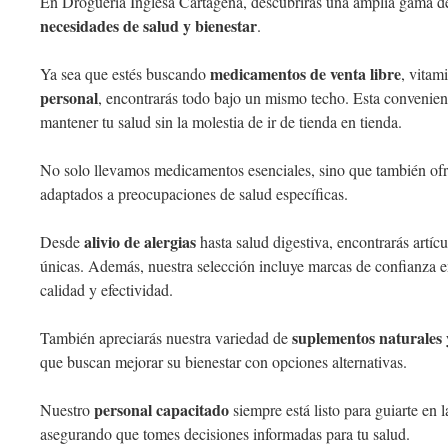
En Droguería Inglesa Cartagena, descubrirás una amplia gama de
necesidades de salud y bienestar
.
medicamentos de venta libre
Ya sea que estés buscando
, vitam
personal
, encontrarás todo bajo un mismo techo. Esta convenienc
mantener tu salud sin la molestia de ir de tienda en tienda.
No solo llevamos medicamentos esenciales, sino que también o
adaptados a preocupaciones de salud específicas.
alivio de alergias
Desde
hasta salud digestiva, encontrarás artíc
únicas. Además, nuestra selección incluye marcas de confianza e
calidad y efectividad.
suplementos naturales 
También apreciarás nuestra variedad de
que buscan mejorar su bienestar con opciones alternativas.
personal capacitado
Nuestro
siempre está listo para guiarte en 
asegurando que tomes decisiones informadas para tu salud.