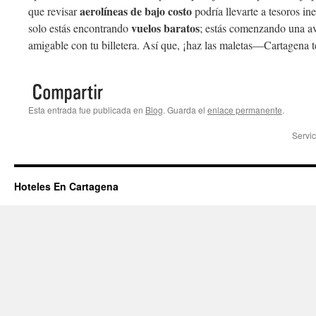
aerolíneas de bajo costo
que revisar
podría llevarte a tesoros in
vuelos baratos
solo estás encontrando
; estás comenzando una a
amigable con tu billetera. Así que, ¡haz las maletas—Cartagena t
Esta entrada fue publicada en
Blog
. Guarda el
enlace permanente
.
Servi
Hoteles En Cartagena