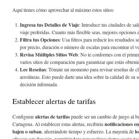
Aquí tienes cómo aprovechar al máximo estos sitios:
Ingresa tus Detalles de Viaje
: Introduce tus ciudades de sal
viaje preferidas. Cuanto más flexible seas, mejores opciones 
Filtra tus Opciones
: Usa filtros para reducir los resultados
por precio, duración o número de escalas para encontrar el vu
Revisa Múltiples Sitios Web
: No te conformes con el prime
varios sitios de comparación para garantizar que estás obteni
Lee Reseñas
: Tómate un momento para revisar reseñas de cli
aerolíneas. Esto puede darte una idea sobre la calidad de su 
decisión informada.
Establecer alertas de tarifas
alertas de tarifas
Configurar
puede ser un cambio de juego al b
notificaciones e
Cartagena. Al establecer estas alertas, recibirás
bajen o suban
lo
, ahorrándote tiempo y esfuerzo. La mayoría de
ofrecen esta función, permitiéndote personalizar alertas según tu