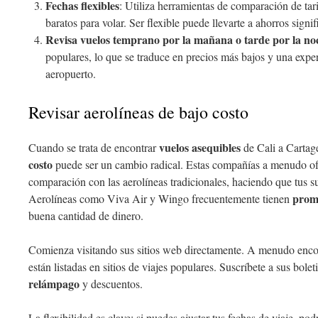
Fechas flexibles
: Utiliza herramientas de comparación de tar
baratos para volar. Ser flexible puede llevarte a ahorros signif
Revisa vuelos temprano por la mañana o tarde por la no
populares, lo que se traduce en precios más bajos y una exper
aeropuerto.
Revisar aerolíneas de bajo costo
vuelos asequibles
Cuando se trata de encontrar
de Cali a Cartage
costo
puede ser un cambio radical. Estas compañías a menudo o
comparación con las aerolíneas tradicionales, haciendo que tus s
prom
Aerolíneas como Viva Air y Wingo frecuentemente tienen
buena cantidad de dinero.
Comienza visitando sus sitios web directamente. A menudo enc
están listadas en sitios de viajes populares. Suscríbete a sus bolet
relámpago
y descuentos.
La flexibilidad es clave; si puedes ajustar tus fechas de viaje, pod