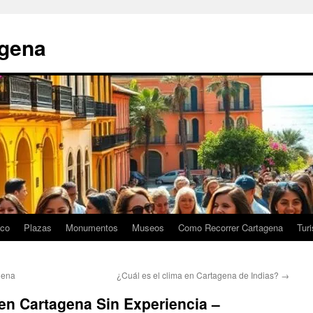
agena
ico
Plazas
Monumentos
Museos
Como Recorrer Cartagena
Tur
gena
¿Cuál es el clima en Cartagena de Indias?
→
 en Cartagena Sin Experiencia –