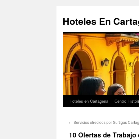
Saltar
al
Hoteles En Cart
contenido
Hoteles en Cartagena
Centro Histór
←
Servicios ofrecidos por Surtigas Carta
10 Ofertas de Trabajo