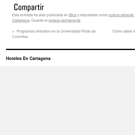
Esta entrada ha sido publicada en
Blog
y etiquetada como
cultura vibrante
Cartagena
. Guarda el
enlace permanente
.
←
Programas ofrecidos en la Universidad Piloto de
Cómo saber si
Colombia
Hoteles En Cartagena