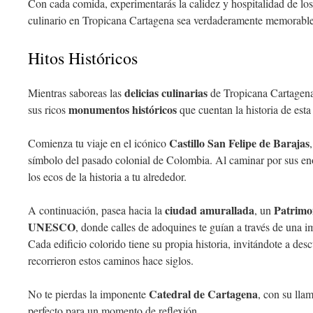
Con cada comida, experimentarás la calidez y hospitalidad de los 
culinario en Tropicana Cartagena sea verdaderamente memorable
Hitos Históricos
delicias culinarias
Mientras saboreas las
de Tropicana Cartagena
monumentos históricos
sus ricos
que cuentan la historia de esta
Castillo San Felipe de Barajas
Comienza tu viaje en el icónico
símbolo del pasado colonial de Colombia. Al caminar por sus e
los ecos de la historia a tu alrededor.
ciudad amurallada
Patrimo
A continuación, pasea hacia la
, un
UNESCO
, donde calles de adoquines te guían a través de una i
Cada edificio colorido tiene su propia historia, invitándote a des
recorrieron estos caminos hace siglos.
Catedral de Cartagena
No te pierdas la imponente
, con su lla
perfecto para un momento de reflexión.