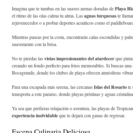
Playa Bl
Imagina que te tumbas en las suaves arenas doradas de
aguas turquesas
el ritmo de las olas calma tu alma. Las
te llama
rejuvenecedor o a probar deportes acuáticos como el paddleboardi
Mientras paseas por la costa, encontrarás calas escondidas y pal
suavemente con la brisa.
vistas impresionantes del atardecer
No te pierdas las
que pintan
creando un fondo perfecto para fotos memorables. Si buscas una
Bocagrande, donde los clubes de playa ofrecen atmósferas vibrant
Islas del Rosario
Para una escapada más serena, las cercanas
te 
transporta a este paraíso, donde playas prístinas y aguas cristalin
Ya sea que prefieras relajación o aventura, las playas de Tropic
experiencia inolvidable
que te dejará con ganas de regresar.
Escena Culinaria Deliciosa