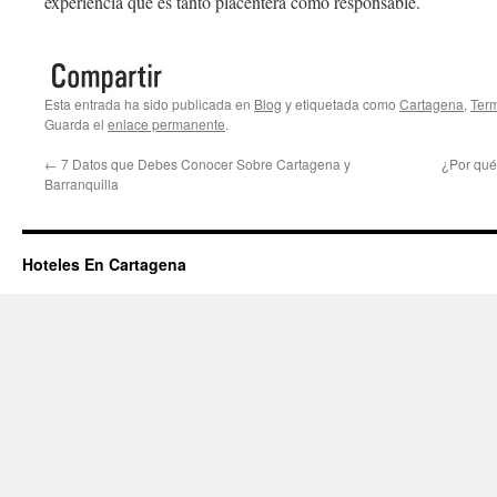
experiencia que es tanto placentera como responsable.
Esta entrada ha sido publicada en
Blog
y etiquetada como
Cartagena
,
Term
Guarda el
enlace permanente
.
←
7 Datos que Debes Conocer Sobre Cartagena y
¿Por qué
Barranquilla
Hoteles En Cartagena