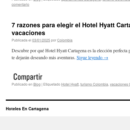
comentario
7 razones para elegir el Hotel Hyatt Car
vacaciones
Publicada el
03/01/2025
por
Colombia
Descubre por qué Hotel Hyatt Cartagena es la elección perfecta 
te dejarán deseando más aventuras.
Sigue leyendo
→
Publicado en
Blog
|
Etiquetado
Hotel Hyatt
,
turismo Colombia
,
vacaciones 
Hoteles En Cartagena