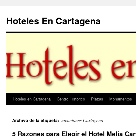
Saltar
al
Hoteles En Cartagena
contenido
Hoteles en Cartagena
Centro Histórico
Plazas
Monumentos
vacaciones Cartagena
Archivo de la etiqueta:
5 Razones para Elegir el Hotel Melia Ca