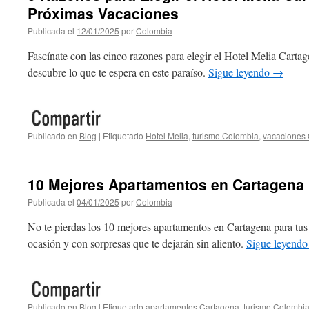
Próximas Vacaciones
Publicada el
12/01/2025
por
Colombia
Fascínate con las cinco razones para elegir el Hotel Melia Carta
descubre lo que te espera en este paraíso.
Sigue leyendo
→
Publicado en
Blog
|
Etiquetado
Hotel Melia
,
turismo Colombia
,
vacaciones
10 Mejores Apartamentos en Cartagena
Publicada el
04/01/2025
por
Colombia
No te pierdas los 10 mejores apartamentos en Cartagena para tus 
ocasión y con sorpresas que te dejarán sin aliento.
Sigue leyend
Publicado en
Blog
|
Etiquetado
apartamentos Cartagena
,
turismo Colombi