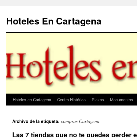
Saltar
al
Hoteles En Cartagena
contenido
Hoteles en Cartagena
Centro Histórico
Plazas
Monumentos
compras Cartagena
Archivo de la etiqueta:
Las 7 tiendas que no te puedes perder 