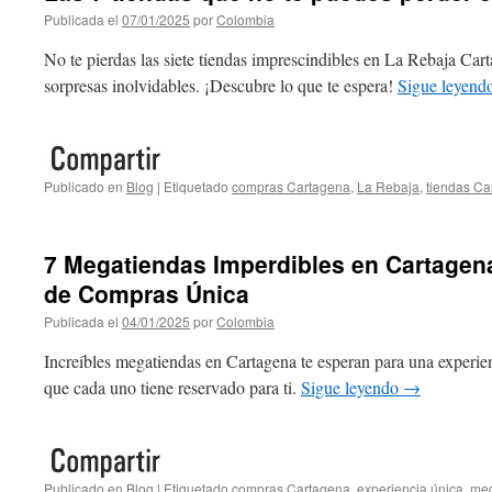
Publicada el
07/01/2025
por
Colombia
No te pierdas las siete tiendas imprescindibles en La Rebaja Car
sorpresas inolvidables. ¡Descubre lo que te espera!
Sigue leyend
Publicado en
Blog
|
Etiquetado
compras Cartagena
,
La Rebaja
,
tiendas Ca
7 Megatiendas Imperdibles en Cartagen
de Compras Única
Publicada el
04/01/2025
por
Colombia
Increíbles megatiendas en Cartagena te esperan para una experie
que cada uno tiene reservado para ti.
Sigue leyendo
→
Publicado en
Blog
|
Etiquetado
compras Cartagena
,
experiencia única
,
meg