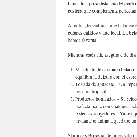
centro
Ubicado a poca distancia del
costera
que complementa perfectame
Al entrar, te sentirás inmediatament
colores cálidos
bri
y arte local. La
bebida favorita.
Mientras estés allí, asegúrate de dis
Macchiato de caramelo helado – 
equilibra la dulzura con el espre
Tostada de aguacate – Un imperd
frescura tropical.
Productos horneados – Su selecci
perfectamente con cualquier beb
Asientos acogedores – Ya sea qu
invitante te anima a quedarte u
Starbucks Bocagrande no es solo un