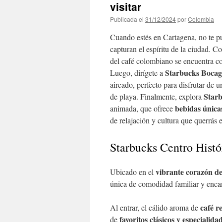
visitar
Publicada el
31/12/2024
por
Colombia
Cuando estés en Cartagena, no te pu
capturan el espíritu de la ciudad. 
del café colombiano se encuentra c
Starbucks Boca
Luego, dirígete a
aireado, perfecto para disfrutar de
Star
de playa. Finalmente, explora
bebidas única
animada, que ofrece
de relajación y cultura que querrá
Starbucks Centro Histó
vibrante corazón d
Ubicado en el
única de comodidad familiar y encan
café r
Al entrar, el cálido aroma de
favoritos clásicos y especialida
de