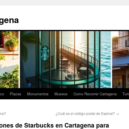
agena
ico
Plazas
Monumentos
Museos
Como Recorrer Cartagena
Tur
ena?
¿Cuál es el código postal de Espinal?
→
iones de Starbucks en Cartagena para