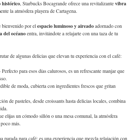
 histórico
vibra
, Starbucks Bocagrande ofrece una revitalizante
nte la atmósfera playera de Cartagena.
espacio luminoso y aireado
e bienvenido por el
adornado con
sa del océano
entra, invitándote a relajarte con una taza de tu
frutar de algunas delicias que elevan tu experiencia con el café:
Perfecto para esos días calurosos, es un refrescante manjar que
sso.
ible de moda, cubierta con ingredientes frescos que gritan
ón de pasteles, desde croissants hasta delicias locales, combina
ida.
e elijas un cómodo sillón o una mesa comunal, la atmósfera
n poco más.
a parada para café; es una experiencia que mezcla relajación con