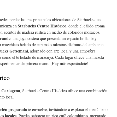
edes perder las tres principales ubicaciones de Starbucks que
Starbucks Centro Histórico
Comienza en
, donde el cálido aroma
on acentos de madera rústica en medio de coloridos mosaicos.
grande
, una joya costera que presenta un espacio brillante y
 un macchiato helado de caramelo mientras disfrutas del ambiente
bucks Getsemaní
, adornado con arte local y una atmósfera
s
como el té helado de maracuyá. Cada lugar ofrece una mezcla
s experimentar de primera mano. ¡Hay más esperándote!
rico
e Cartagena
, Starbucks Centro Histórico ofrece una combinación
to local.
ecién preparado
te envuelve, invitándote a explorar el menú lleno
des locales
rico café colombiano
. Puedes saborear un
, preparado