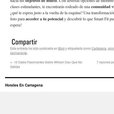
objetivos de fitness
hacia tus
. Con diversas opciones de membresí
comunidad v
clases estimulantes, te encontrarás rodeado de una
¿qué te espera justo a la vuelta de la esquina? Una transformació
acceder a tu potencial
listo para
y descubrir lo que Smart Fit pue
espera!
Esta entrada ha sido publicada en
Blog
y etiquetada como
Cartagena
,
gim
permanente
.
←
10 Datos Fascinantes Sobre William Dau Que No
7 razones pa
Sabías
Hoteles En Cartagena