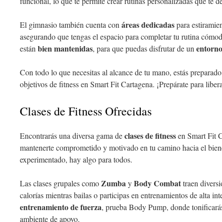
funcional, lo que te permite crear rutinas personalizadas que te d
áreas dedicadas
El gimnasio también cuenta con
para estiramien
asegurando que tengas el espacio para completar tu rutina cómo
bien mantenidas
entorno
están
, para que puedas disfrutar de un
Con todo lo que necesitas al alcance de tu mano, estás preparado 
objetivos de fitness en Smart Fit Cartagena. ¡Prepárate para libera
Clases de Fitness Ofrecidas
clases de fitness
Encontrarás una diversa gama de
en Smart Fit C
mantenerte comprometido y motivado en tu camino hacia el bienest
experimentado, hay algo para todos.
Zumba
Body Combat
Las clases grupales como
y
traen divers
calorías mientras bailas o participas en entrenamientos de alta inte
entrenamiento de fuerza
, prueba Body Pump, donde tonificará
ambiente de apoyo.