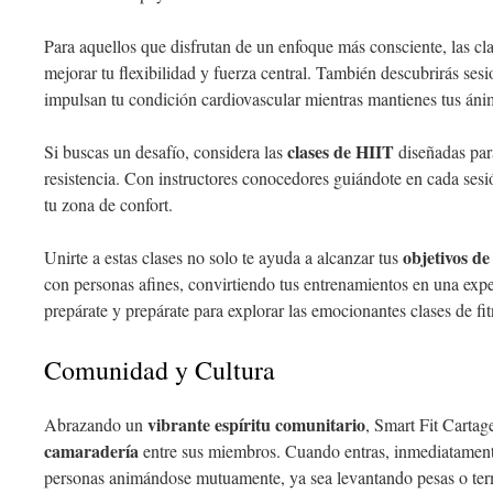
Para aquellos que disfrutan de un enfoque más consciente, las cl
mejorar tu flexibilidad y fuerza central. También descubrirás sesi
impulsan tu condición cardiovascular mientras mantienes tus ánim
clases de HIIT
Si buscas un desafío, considera las
diseñadas para
resistencia. Con instructores conocedores guiándote en cada sesió
tu zona de confort.
objetivos de 
Unirte a estas clases no solo te ayuda a alcanzar tus
con personas afines, convirtiendo tus entrenamientos en una exper
prepárate y prepárate para explorar las emocionantes clases de fi
Comunidad y Cultura
vibrante espíritu comunitario
Abrazando un
, Smart Fit Carta
camaradería
entre sus miembros. Cuando entras, inmediatamente
personas animándose mutuamente, ya sea levantando pesas o ter