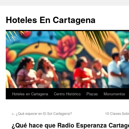
Saltar
al
Hoteles En Cartagena
contenido
Hoteles en Cartagena
Centro Histórico
Plazas
Monumentos
←
¿Qué esperar en El Sol Cartagena?
10 Claves Sob
¿Qué hace que Radio Esperanza Cartag