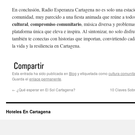
En conclusión, Radio Esperanza Cartagena no es solo una estaci
comunidad, muy parecido a una fiesta animada que reúne a todo
cultural
compromiso comunitario
,
, música diversa y problemas
plataforma única que eleva e inspira. Al sintonizar, no solo disfr
también te conectas con historias que importan, convirtiendo cad
la vida y la resiliencia en Cartagena.
Esta entrada ha sido publicada en
Blog
y etiquetada como
cultura comunita
Guarda el
enlace permanente
.
←
¿Qué esperar en El Sol Cartagena?
10 Claves Sob
Hoteles En Cartagena