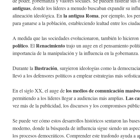
de poder, gobernanza y valores sociales. Se pueden rastrear sus 
antiguas
, donde los líderes a menudo buscaban expandir su influe
la antigua Roma
alineación ideológica. En
, por ejemplo, los pe
para ganarse a la población, estableciendo lealtad entre los ciuda
A medida que las sociedades evolucionaron, también lo hicieron
político
Renacimiento
. El
trajo un auge en el pensamiento polít
importancia de la manipulación y la influencia en la gobernanza.
Ilustración
Durante la
, surgieron ideologías como la democracia
llevó a los defensores políticos a emplear estrategias más sofisti
los medios de comunicación masivo
En el siglo XX, el auge de
Las ca
permitiendo a los líderes llegar a audiencias más amplias.
vez más de la publicidad, los discursos y los compromisos públi
Se puede ver cómo estos desarrollos históricos sentaron las bases 
moderno, donde la búsqueda de influencia sigue siendo un aspect
los procesos democráticos. Comprender este trasfondo ayuda a ap