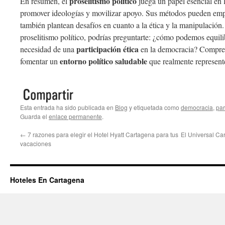
proselitismo político
En resumen, el
juega un papel esencial en
promover ideologías y movilizar apoyo. Sus métodos pueden emp
también plantean desafíos en cuanto a la ética y la manipulación. 
proselitismo político, podrías preguntarte: ¿cómo podemos equili
participación ética
necesidad de una
en la democracia? Comprend
entorno político saludable
fomentar un
que realmente represente
Esta entrada ha sido publicada en
Blog
y etiquetada como
democracia
,
par
Guarda el
enlace permanente
.
←
7 razones para elegir el Hotel Hyatt Cartagena para tus
El Universal Ca
vacaciones
Hoteles En Cartagena