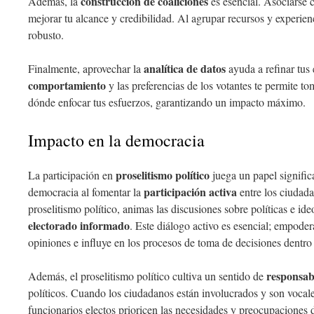
construcción de coaliciones
Además, la
es esencial. Asociarse
mejorar tu alcance y credibilidad. Al agrupar recursos y experi
robusto.
analítica de datos
Finalmente, aprovechar la
ayuda a refinar tus 
comportamiento
y las preferencias de los votantes te permite t
dónde enfocar tus esfuerzos, garantizando un impacto máximo.
Impacto en la democracia
proselitismo político
La participación en
juega un papel signific
participación activa
democracia al fomentar la
entre los ciudada
proselitismo político, animas las discusiones sobre políticas e id
electorado informado
. Este diálogo activo es esencial; empoder
opiniones e influye en los procesos de toma de decisiones dentr
responsab
Además, el proselitismo político cultiva un sentido de
políticos. Cuando los ciudadanos están involucrados y son vocal
funcionarios electos prioricen las necesidades y preocupaciones d