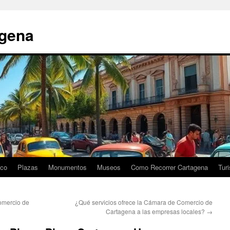
agena
ico
Plazas
Monumentos
Museos
Como Recorrer Cartagena
Tur
omercio de
¿Qué servicios ofrece la Cámara de Comercio de
Cartagena a las empresas locales?
→