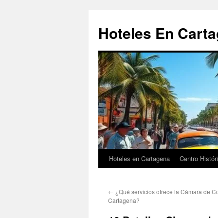
Saltar
al
Hoteles En Cart
contenido
Hoteles en Cartagena
Centro Histór
←
¿Qué servicios ofrece la Cámara de C
Cartagena?