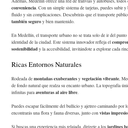
Además, Medellín ofrece una red de tranvías y autobuses, todos
conveniencia
. Con un simple sistema de tarjetas, puedes subir y 
fluido y sin complicaciones. Descubrirás que el transporte públi
también seguro
y bien mantenido.
En Medellín, el transporte urbano no se trata solo de ir del punto 
comprom
identidad de la ciudad. Este sistema innovador refleja el
sostenibilidad
y la accesibilidad, invitándote a explorar cada rin
Ricas Entornos Naturales
montañas exuberantes
vegetación vibrante
Rodeada de
y
, Me
de fondo natural que realza su encanto urbano. La topografía úni
aventuras al aire libre
infinitas para
.
Puedes escapar fácilmente del bullicio y ajetreo caminando por 
vistas impresi
encontrarás una flora y fauna diversas, junto con
jardines b
Si buscas una experiencia más relajada, dirígete a los