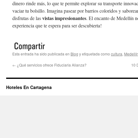
dinero rinde más, lo que te permite explorar su transporte innova
vaciar tu bolsillo. Imagina pasear por barrios coloridos y saborea
vistas impresionantes
disfrutas de las
. El encanto de Medellín no
experiencia que te espera para ser descubierta!
Esta entrada ha sido publicada en
Blog
y etiquetada como
cultura
,
Medellí
←
¿Qué servicios ofrece Fiduciaria Alianza?
10 
Hoteles En Cartagena