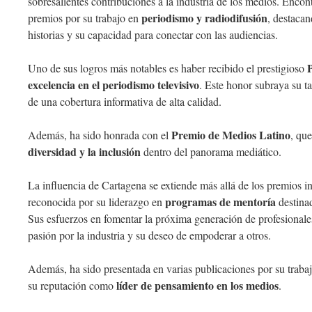
sobresalientes contribuciones a la industria de los medios. Encon
periodismo y radiodifusión
premios por su trabajo en
, destacan
historias y su capacidad para conectar con las audiencias.
Uno de sus logros más notables es haber recibido el prestigioso
excelencia en el periodismo televisivo
. Este honor subraya su t
de una cobertura informativa de alta calidad.
Premio de Medios Latino
Además, ha sido honrada con el
, qu
diversidad y la inclusión
dentro del panorama mediático.
La influencia de Cartagena se extiende más allá de los premios i
programas de mentoría
reconocida por su liderazgo en
destinad
Sus esfuerzos en fomentar la próxima generación de profesional
pasión por la industria y su deseo de empoderar a otros.
Además, ha sido presentada en varias publicaciones por su trab
líder de pensamiento en los medios
su reputación como
.