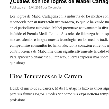
¿Cuáles son los logros de Mabel Carta
Publicada el
19/01/2025
por
Colombia
Los logros de Mabel Cartagena en la industria de los medios son
narración innovadora
reconocida por su
, lo que le ha valido u
dive
en el periodismo televisivo. Mabel promueve activamente la
incluido el Premio Media Latino. Sus roles de liderazgo han ins
nuevos talentos e integra nuevas tecnologías en los medios tradic
compromiso comunitario
, ha fortalecido la conexión entre los 
mejoran significativamente la calida
contribuciones de Mabel
Para apreciar plenamente su impacto, querrás explorar más sobre
que aboga.
Hitos Tempranos en la Carrera
avances sign
Desde el inicio de su carrera, Mabel Cartagena hizo
experiencias temp
para sus futuros logros. Puedes ver cómo sus
profesional.