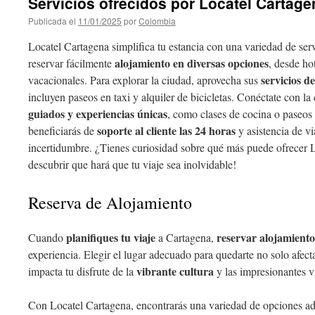
Servicios ofrecidos por Locatel Cartage
Publicada el
11/01/2025
por
Colombia
Locatel Cartagena simplifica tu estancia con una variedad de serv
alojamiento en diversas opciones
reservar fácilmente
, desde ho
servicios d
vacacionales. Para explorar la ciudad, aprovecha sus
incluyen paseos en taxi y alquiler de bicicletas. Conéctate con la 
guiados y experiencias únicas
, como clases de cocina o paseos 
soporte al cliente las 24 horas
beneficiarás de
y asistencia de vi
incertidumbre. ¿Tienes curiosidad sobre qué más puede ofrecer
descubrir que hará que tu viaje sea inolvidable!
Reserva de Alojamiento
planifiques tu viaje
reservar alojamiento
Cuando
a Cartagena,
experiencia. Elegir el lugar adecuado para quedarte no solo afec
vibrante cultura
impacta tu disfrute de la
y las impresionantes vi
Con Locatel Cartagena, encontrarás una variedad de opciones ada