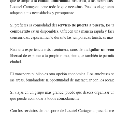
ciudad amurallada histórica
hermosas 
que te dirijas a la
, a las
Locatel Cartagena tiene todo lo que necesitas. Puedes elegir ent
adapten a tus necesidades y presupuesto.
servicio de puerta a puerta
Si prefieres la comodidad del
, los t
compartido
están disponibles. Ofrecen una manera rápida y fácil
concurridas, especialmente durante las temporadas turísticas más 
alquilar un scoo
Para una experiencia más aventurera, considera
libertad de explorar a tu propio ritmo, sino que también te permit
ciudad.
El transporte público es otra opción económica. Los autobuses s
las áreas, brindándote la oportunidad de interactuar con los locales
Si viajas en un grupo más grande, puede que desees organizar u
que puede acomodar a todos cómodamente.
Con los servicios de transporte de Locatel Cartagena, pasarás m