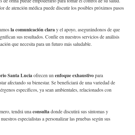
is de orina puede empoderarlo para tomar el control de su salud.
dor de atención médica puede discutir los posibles próximos pasos
la comunicación clara
izamos
y el apoyo, asegurándonos de que
ifican sus resultados. Confíe en nuestros servicios de análisis
mación que necesita para un futuro más saludable.
rio Santa Lucia
enfoque exhaustivo
ofrecen un
para
tar afectando su bienestar. Se beneficiará de una variedad de
lérgenos específicos, ya sean ambientales, relacionados con
consulta
rimero, tendrá una
donde discutirá sus síntomas y
nuestros especialistas a personalizar las pruebas según sus