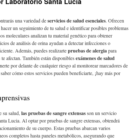
or Laboratorio Santa Lucía
servicios de salud esenciales
ontrarás una variedad de
. Ofrecen
hacer un seguimiento de tu salud e identificar posibles problemas
s moleculares analizan tu material genético para obtener
cios de análisis de orina ayudan a detectar infecciones o
pruebas de alergia
iciente. Además, puedes realizarte
para
exámenes de salud
e te afectan. También están disponibles
nerte por delante de cualquier riesgo al monitorear marcadores de
r saber cómo estos servicios pueden beneficiarte, ¡hay más por
prensivas
las pruebas de sangre extensas
e su salud,
son un servicio
anta Lucia. Al optar por pruebas de sangre extensas, obtendrá
ncionamiento de su cuerpo. Estas pruebas abarcan varios
neos completos hasta paneles metabólicos, asegurando que