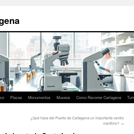
agena
ico
Plazas
Monumentos
Museos
Como Recorrer Cartagena
Tur
¿Qué hace del Puerto de Cartagena un importante centro
marítimo?
→