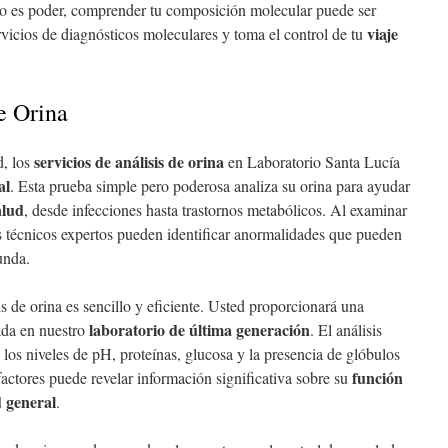
 es poder, comprender tu composición molecular puede ser
viaje
rvicios de diagnósticos moleculares y toma el control de tu
e Orina
servicios de análisis de orina
d, los
en Laboratorio Santa Lucía
al
. Esta prueba simple pero poderosa analiza su orina para ayudar
alud
, desde infecciones hasta trastornos metabólicos. Al examinar
s técnicos expertos pueden identificar anormalidades que pueden
unda.
s de orina es sencillo y eficiente. Usted proporcionará una
laboratorio de última generación
ada en nuestro
. El análisis
s los niveles de pH, proteínas, glucosa y la presencia de glóbulos
función
factores puede revelar información significativa sobre su
d general
.