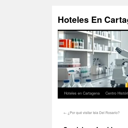
Saltar
al
Hoteles En Cart
contenido
Hoteles en Cartagena
Centro Histór
←
¿Por qué visitar Isla Del Rosario?