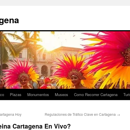
agena
ico
Plazas
Monumentos
Museos
Como Recorrer Cartagena
Tur
Cartagena Hoy
Regulaciones de Tráfico Clave en Cartagena
→
eina Cartagena En Vivo?