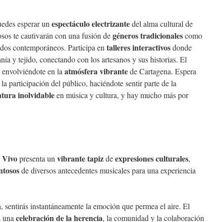
espectáculo electrizante
uedes esperar un
del alma cultural de
géneros tradicionales
osos te cautivarán con una fusión de
como
talleres interactivos
nidos contemporáneos. Participa en
donde
nía y tejido, conectando con los artesanos y sus historias. El
atmósfera vibrante
a, envolviéndote en la
de Cartagena. Espera
 participación del público, haciéndote sentir parte de la
ntura inolvidable
en música y cultura, y hay mucho más por
 Vivo
vibrante tapiz
expresiones culturales
presenta un
de
,
entosos
de diversos antecedentes musicales para una experiencia
a, sentirás instantáneamente la emoción que permea el aire. El
celebración de la herencia
es una
, la comunidad y la colaboración