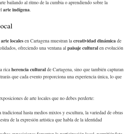
arte bailando al ritmo de la cumbia o aprendiendo sobre la
arte indígena
el
.
Local
arte locales
creatividad dinámica
en Cartagena muestran la
de
paisaje cultural
olidados, ofreciendo una ventana al
en evolución
herencia cultural
la rica
de Cartagena, sino que también capturan
trarás que cada evento proporciona una experiencia única, lo que
exposiciones de arte locales que no debes perderte:
a tradicional hasta medios mixtos y escultura, la variedad de obras
stra de la expresión artística que habla de la identidad
uchas exposiciones fomentan la participación local, permitiéndote