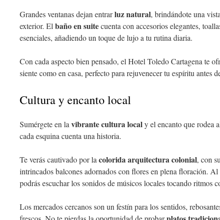
luz natural
Grandes ventanas dejan entrar
, brindándote una vist
baño en suite
exterior. El
cuenta con accesorios elegantes, toalla
esenciales, añadiendo un toque de lujo a tu rutina diaria.
Con cada aspecto bien pensado, el Hotel Toledo Cartagena te of
siente como en casa, perfecto para rejuvenecer tu espíritu antes 
Cultura y encanto local
vibrante cultura local
Sumérgete en la
y el encanto que rodea 
cada esquina cuenta una historia.
colorida arquitectura colonial
Te verás cautivado por la
, con s
intrincados balcones adornados con flores en plena floración. Al
podrás escuchar los sonidos de músicos locales tocando ritmos con
Los mercados cercanos son un festín para los sentidos, rebosante
platos tradicion
frescos. No te pierdas la oportunidad de probar