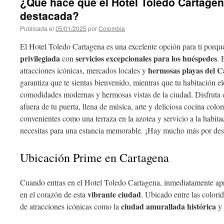
¿Qué hace que el Hotel Toledo Cartagen
destacada?
Publicada el
05/01/2025
por
Colombia
El Hotel Toledo Cartagena es una excelente opción para ti por
privilegiada
servicios excepcionales para los huéspedes
con
. 
hermosas playas del C
atracciones icónicas, mercados locales y
garantiza que te sientas bienvenido, mientras que tu habitación e
comodidades modernas y hermosas vistas de la ciudad. Disfruta 
afuera de tu puerta, llena de música, arte y deliciosa cocina c
convenientes como una terraza en la azotea y servicio a la habita
necesitas para una estancia memorable. ¡Hay mucho más por des
Ubicación Prime en Cartagena
Cuando entras en el Hotel Toledo Cartagena, inmediatamente ap
vibrante ciudad
en el corazón de esta
. Ubicado entre las colorida
ciudad amurallada histórica
de atracciones icónicas como la
y 