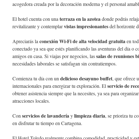
acogedora creada por la decoración moderna y el personal amabl
terraza en la azotea
El hotel cuenta con una
donde podrás relaja
vistas impresionantes
revitalizante y contemplar
del horizonte d
conexión Wi-Fi de alta velocidad gratuita
Apreciarás la
en tod
conectado ya sea que estés planificando las aventuras del día o 
salas de reuniones 
amigos en casa. Si viajas por negocios, las
necesidades laborales se satisfagan sin contratiempos.
delicioso desayuno buffet
Comienza tu día con un
, que ofrece 
servicio de rec
internacionales para energizar tu exploración. El
obtener asistencia siempre que la necesites, ya sea para organizar
atracciones locales.
servicios de lavandería
limpieza diaria
Con
y
, se prioriza tu 
en disfrutar tu tiempo en Cartagena.
El Hotel Toledo realmente combina comodidad, practicidad y est