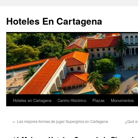
Saltar
al
Hoteles En Cartagena
contenido
Hoteles en Cartagena
Centro Histórico
Plazas
Monumentos
←
Las mejores formas de jugar Supergiros en Cartagena
¿Qué es