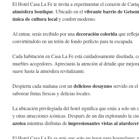
El Hotel Casa La Fe te invita a experimentar el corazón de Carta
atmósfera boutique
vibrante barrio de Getse
. Ubicado en el
única de cultura local
y confort moderno.
decoración colorida
Al entrar, serás recibido por una
que refleja
convirtiéndolo en un telón de fondo perfecto para tu escapada.
Cada habitación en Casa La Fe está cuidadosamente diseñada, co
muebles acogedores. Apreciarás la atención al detalle que mejora
suave hasta la atmósfera revitalizante.
delicioso desayuno
Despierta cada mañana con un
servido en e
saborear frutas frescas y delicias locales.
La ubicación privilegiada del hotel significa que estás a solo un
y otras atracciones icónicas. Después de un día explorando la ciud
azotea
impresionantes vistas al atardecer
mientras disfrutas de
El Hotel Casa La Fe es más que solo un lugar para hospedarse; e