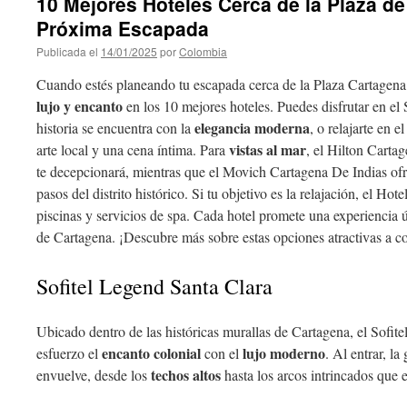
10 Mejores Hoteles Cerca de la Plaza d
Próxima Escapada
Publicada el
14/01/2025
por
Colombia
Cuando estés planeando tu escapada cerca de la Plaza Cartagena,
lujo y encanto
en los 10 mejores hoteles. Puedes disfrutar en el
elegancia moderna
historia se encuentra con la
, o relajarte en 
vistas al mar
arte local y una cena íntima. Para
, el Hilton Carta
te decepcionará, mientras que el Movich Cartagena De Indias of
pasos del distrito histórico. Si tu objetivo es la relajación, el H
piscinas y servicios de spa. Cada hotel promete una experiencia ú
de Cartagena. ¡Descubre más sobre estas opciones atractivas a c
Sofitel Legend Santa Clara
Ubicado dentro de las históricas murallas de Cartagena, el Sofit
encanto colonial
lujo moderno
esfuerzo el
con el
. Al entrar, la
techos altos
envuelve, desde los
hasta los arcos intrincados que e