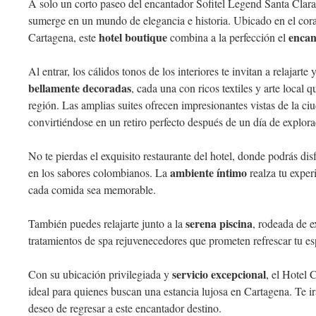
A solo un corto paseo del encantador Sofitel Legend Santa Clara
sumerge en un mundo de elegancia e historia. Ubicado en el coraz
hotel boutique
encan
Cartagena, este
combina a la perfección el
Al entrar, los cálidos tonos de los interiores te invitan a relajart
bellamente decoradas
, cada una con ricos textiles y arte local q
región. Las amplias suites ofrecen impresionantes vistas de la ciu
convirtiéndose en un retiro perfecto después de un día de explora
No te pierdas el exquisito restaurante del hotel, donde podrás dis
ambiente íntimo
en los sabores colombianos. La
realza tu exper
cada comida sea memorable.
serena piscina
También puedes relajarte junto a la
, rodeada de e
tratamientos de spa rejuvenecedores que prometen refrescar tu esp
servicio excepcional
Con su ubicación privilegiada y
, el Hotel 
ideal para quienes buscan una estancia lujosa en Cartagena. Te ir
deseo de regresar a este encantador destino.