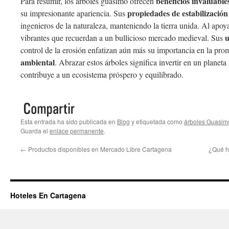
beneficios invaluable
Para resumir, los árboles guásimo ofrecen
propiedades de estabilización
su impresionante apariencia. Sus
ingenieros de la naturaleza, manteniendo la tierra unida. Al apoy
u
vibrantes que recuerdan a un bullicioso mercado medieval. Sus
control de la erosión enfatizan aún más su importancia en la pr
ambiental
. Abrazar estos árboles significa invertir en un planet
contribuye a un ecosistema próspero y equilibrado.
Esta entrada ha sido publicada en
Blog
y etiquetada como
árboles Guasim
Guarda el
enlace permanente
.
←
Productos disponibles en Mercado Libre Cartagena
¿Qué h
Hoteles En Cartagena