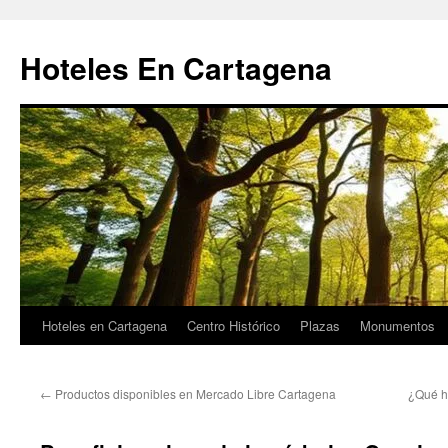
Saltar
al
Hoteles En Cartagena
contenido
Hoteles en Cartagena
Centro Histórico
Plazas
Monumentos
←
Productos disponibles en Mercado Libre Cartagena
¿Qué h