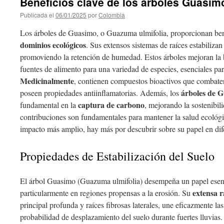
Beneficios clave de los árboles Guasim
Publicada el
06/01/2025
por
Colombia
Los árboles de Guasimo, o Guazuma ulmifolia, proporcionan benef
dominios ecológicos
. Sus extensos sistemas de raíces estabilizan
promoviendo la retención de humedad. Estos árboles mejoran la
fuentes de alimento para una variedad de especies, esenciales para
Medicinalmente
, contienen compuestos bioactivos que combaten 
árboles de 
poseen propiedades antiinflamatorias. Además, los
captura de carbono
fundamental en la
, mejorando la sostenibil
contribuciones son fundamentales para mantener la salud ecológic
impacto más amplio, hay más por descubrir sobre su papel en dif
Propiedades de Estabilización del Suelo
El árbol Guasimo (Guazuma ulmifolia) desempeña un papel esen
extensa r
particularmente en regiones propensas a la erosión. Su
principal profunda y raíces fibrosas laterales, une eficazmente las
probabilidad de desplazamiento del suelo durante fuertes lluvias