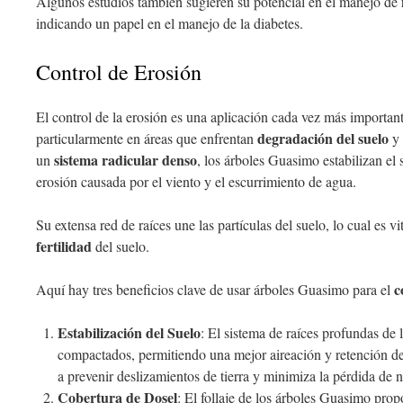
Algunos estudios también sugieren su potencial en el manejo de
indicando un papel en el manejo de la diabetes.
Control de Erosión
El control de la erosión es una aplicación cada vez más importan
degradación del suelo
particularmente en áreas que enfrentan
y 
sistema radicular denso
un
, los árboles Guasimo estabilizan el 
erosión causada por el viento y el escurrimiento de agua.
Su extensa red de raíces une las partículas del suelo, lo cual es v
fertilidad
del suelo.
c
Aquí hay tres beneficios clave de usar árboles Guasimo para el
Estabilización del Suelo
: El sistema de raíces profundas de
compactados, permitiendo una mejor aireación y retención d
a prevenir deslizamientos de tierra y minimiza la pérdida de n
Cobertura de Dosel
: El follaje de los árboles Guasimo pro