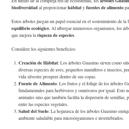
árboles Guasi
En medio de la compleja red de ecosistemas, los
biodiversidad
hábitat
fuentes de alimento
al proporcionar
y
par
Estos árboles juegan un papel esencial en el sostenimiento de la 
equilibrio ecológico
. Al albergar numerosos organismos, los ár
riqueza de especies
que mejora la
.
Considere los siguientes beneficios:
Creación de Hábitat
: Los árboles Guasimo sirven como siti
diversas especies de aves, pequeños mamíferos e insectos, p
vida silvestre prospere dentro de sus copas.
Fuente de Alimento
: Los frutos y el follaje de los árboles 
fundamentales para herbívoros y omnívoros por igual. Esto n
animales sino que también facilita la dispersión de semillas,
entre las especies vegetales.
Salud del Suelo
: La hojarasca de los árboles Guasimo enriq
ambiente saludable para microorganismos e invertebrados.