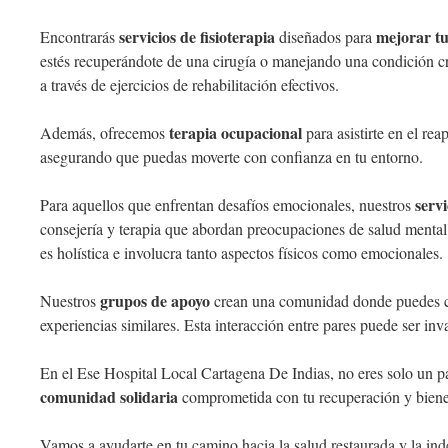
servicios de fisioterapia
mejorar tu
Encontrarás
diseñados para
estés recuperándote de una cirugía o manejando una condición cró
a través de ejercicios de rehabilitación efectivos.
terapia ocupacional
Además, ofrecemos
para asistirte en el rea
asegurando que puedas moverte con confianza en tu entorno.
servi
Para aquellos que enfrentan desafíos emocionales, nuestros
consejería y terapia que abordan preocupaciones de salud menta
es holística e involucra tanto aspectos físicos como emocionales.
grupos de apoyo
Nuestros
crean una comunidad donde puedes c
experiencias similares. Esta interacción entre pares puede ser in
En el Ese Hospital Local Cartagena De Indias, no eres solo un pa
comunidad solidaria
comprometida con tu recuperación y biene
Vamos a ayudarte en tu camino hacia la salud restaurada y la in