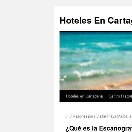
Saltar
al
Hoteles En Cart
contenido
Hoteles en Cartagena
Centro Histór
←
7 Razones para Visitar Playa Marbell
¿Qué es la Escanogra