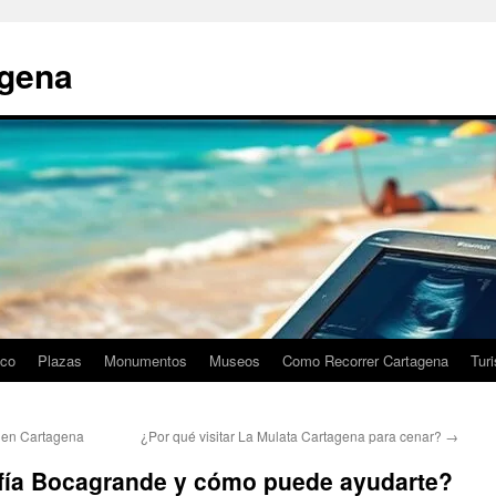
agena
ico
Plazas
Monumentos
Museos
Como Recorrer Cartagena
Tur
a en Cartagena
¿Por qué visitar La Mulata Cartagena para cenar?
→
fía Bocagrande y cómo puede ayudarte?