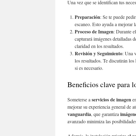
Una vez que se identifican tus neces
Preparación
: Se te puede pedi
escaneo. Esto ayuda a mejorar l
Proceso de Imagen
: Durante e
capturará imágenes detalladas de
claridad en los resultados.
Revisión y Seguimiento
: Una v
los resultados. Te discutirán lo
si es necesario.
Beneficios clave para l
servicios de imagen
Someterse a
en
mejorar su experiencia general de a
vanguardia
imágene
, que garantiza
avanzado minimiza las posibilidades
el c
Además, la instalación prioriza