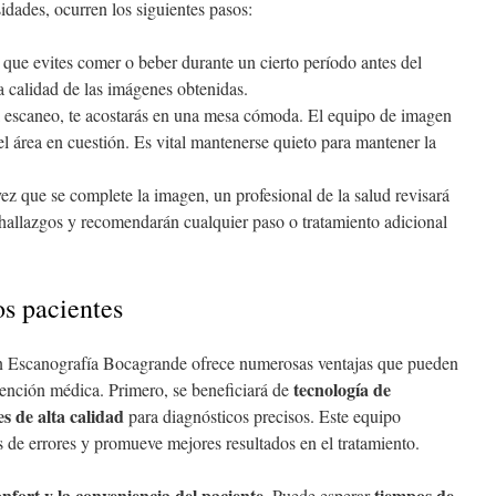
idades, ocurren los siguientes pasos:
r que evites comer o beber durante un cierto período antes del
a calidad de las imágenes obtenidas.
l escaneo, te acostarás en una mesa cómoda. El equipo de imagen
l área en cuestión. Es vital mantenerse quieto para mantener la
ez que se complete la imagen, un profesional de la salud revisará
s hallazgos y recomendarán cualquier paso o tratamiento adicional
os pacientes
 Escanografía Bocagrande ofrece numerosas ventajas que pueden
tecnología de
tención médica. Primero, se beneficiará de
s de alta calidad
para diagnósticos precisos. Este equipo
 de errores y promueve mejores resultados en el tratamiento.
onfort y la conveniencia del paciente
tiempos de
. Puede esperar