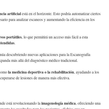
ncia artificial
está en el horizonte. Esto podría automatizar ciertos
sario para analizar escaneos y aumentando la eficiencia en los
ivos portátiles
, lo que permitirá un acceso más fácil a esta
atendidas
.
inúa descubriendo nuevas aplicaciones para la Escanografía
panda más allá del diagnóstico médico tradicional.
la medicina deportiva o la rehabilitación
 como
, ayudando a los
ecuperarse de lesiones de manera más efectiva.
imagenología médica
nde está revolucionando la
, ofreciendo una
ente los resultados para los pacientes. ¿Sabías que un