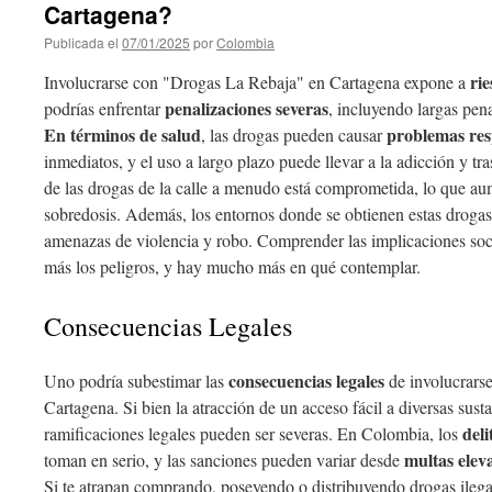
Cartagena?
Publicada el
07/01/2025
por
Colombia
rie
Involucrarse con "Drogas La Rebaja" en Cartagena expone a
penalizaciones severas
podrías enfrentar
, incluyendo largas pena
En términos de salud
problemas res
, las drogas pueden causar
inmediatos, y el uso a largo plazo puede llevar a la adicción y tr
de las drogas de la calle a menudo está comprometida, lo que aum
sobredosis. Además, los entornos donde se obtienen estas drogas
amenazas de violencia y robo. Comprender las implicaciones soc
más los peligros, y hay mucho más en qué contemplar.
Consecuencias Legales
consecuencias legales
Uno podría subestimar las
de involucrars
Cartagena. Si bien la atracción de un acceso fácil a diversas sust
del
ramificaciones legales pueden ser severas. En Colombia, los
multas elev
toman en serio, y las sanciones pueden variar desde
Si te atrapan comprando, poseyendo o distribuyendo drogas ilegal