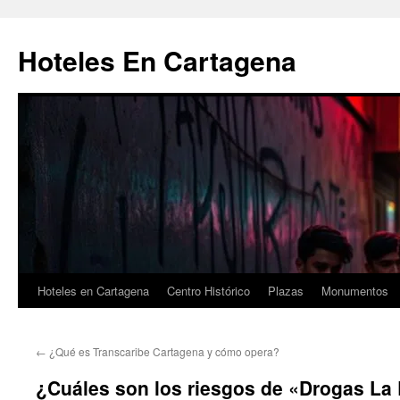
Saltar
al
Hoteles En Cartagena
contenido
Hoteles en Cartagena
Centro Histórico
Plazas
Monumentos
←
¿Qué es Transcaribe Cartagena y cómo opera?
¿Cuáles son los riesgos de «Drogas La