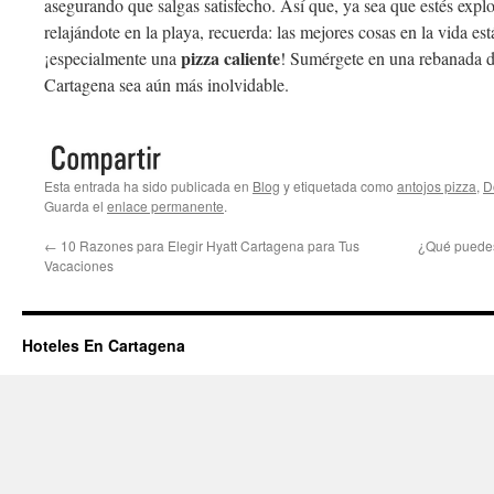
asegurando que salgas satisfecho. Así que, ya sea que estés explor
relajándote en la playa, recuerda: las mejores cosas en la vida 
pizza caliente
¡especialmente una
! Sumérgete en una rebanada de
Cartagena sea aún más inolvidable.
Esta entrada ha sido publicada en
Blog
y etiquetada como
antojos pizza
,
D
Guarda el
enlace permanente
.
←
10 Razones para Elegir Hyatt Cartagena para Tus
¿Qué puede
Vacaciones
Hoteles En Cartagena