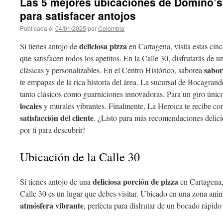
Las 5 mejores ubicaciones de Domino’s
para satisfacer antojos
Publicada el
04/01/2025
por
Colombia
deliciosa pizza
Si tienes antojo de
en Cartagena, visita estas ci
que satisfacen todos los apetitos. En la Calle 30, disfrutarás de
sabor
clásicas y personalizables. En el Centro Histórico, saborea
te empapas de la rica historia del área. La sucursal de Bocagrand
tanto clásicos como guarniciones innovadoras. Para un giro úni
locales
y murales vibrantes. Finalmente, La Heroica te recibe c
satisfacción del cliente
. ¿Listo para más recomendaciones deli
por ti para descubrir!
Ubicación de la Calle 30
deliciosa porción de pizza
Si tienes antojo de una
en Cartagena,
Calle 30 es un lugar que debes visitar. Ubicado en una zona anim
atmósfera vibrante
, perfecta para disfrutar de un bocado rápid