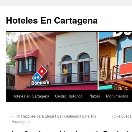
Saltar
al
Hoteles En Cartagena
contenido
Hoteles en Cartagena
Centro Histórico
Plazas
Monumentos
←
10 Razones para Elegir Hyatt Cartagena para Tus
¿Qué puede
Vacaciones