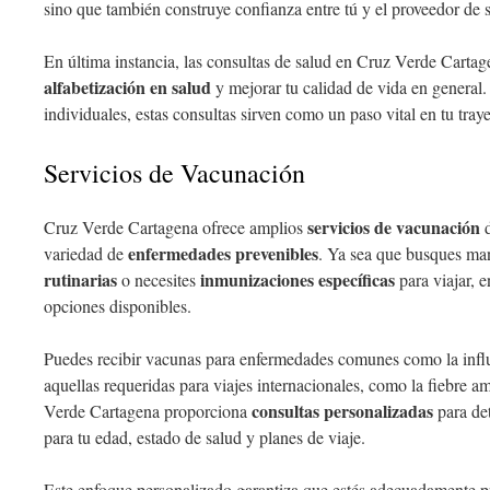
sino que también construye confianza entre tú y el proveedor de 
En última instancia, las consultas de salud en Cruz Verde Cartag
alfabetización en salud
y mejorar tu calidad de vida en general.
individuales, estas consultas sirven como un paso vital en tu tray
Servicios de Vacunación
servicios de vacunación
Cruz Verde Cartagena ofrece amplios
d
enfermedades prevenibles
variedad de
. Ya sea que busques man
rutinarias
inmunizaciones específicas
o necesites
para viajar, 
opciones disponibles.
Puedes recibir vacunas para enfermedades comunes como la influe
aquellas requeridas para viajes internacionales, como la fiebre ama
consultas personalizadas
Verde Cartagena proporciona
para de
para tu edad, estado de salud y planes de viaje.
Este enfoque personalizado garantiza que estés adecuadamente p