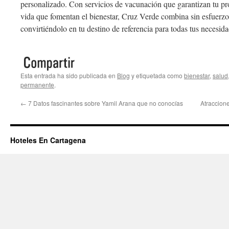
personalizado. Con servicios de vacunación que garantizan tu pro
vida que fomentan el bienestar, Cruz Verde combina sin esfuerzo
convirtiéndolo en tu destino de referencia para todas tus necesida
Esta entrada ha sido publicada en
Blog
y etiquetada como
bienestar
,
salud
permanente
.
←
7 Datos fascinantes sobre Yamil Arana que no conocías
Atraccion
Hoteles En Cartagena