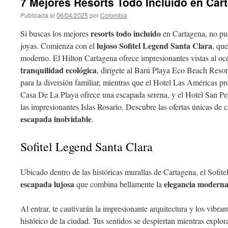
7 Mejores Resorts Todo Incluido en Car
Publicada el
06/04/2025
por
Colombia
resorts todo incluido
Si buscas los mejores
en Cartagena, no pue
lujoso Sofitel Legend Santa Clara
joyas. Comienza con el
, qu
moderno. El Hilton Cartagena ofrece impresionantes vistas al oc
tranquilidad ecológica
, dirígete al Barú Playa Eco Beach Reso
para la diversión familiar, mientras que el Hotel Las Américas pr
Casa De La Playa ofrece una escapada serena, y el Hotel San Pe
las impresionantes Islas Rosario. Descubre las ofertas únicas de c
escapada inolvidable
.
Sofitel Legend Santa Clara
Ubicado dentro de las históricas murallas de Cartagena, el Sofit
escapada lujosa
elegancia modern
que combina bellamente la
Al entrar, te cautivarán la impresionante arquitectura y los vibra
histórico de la ciudad. Tus sentidos se despiertan mientras explo