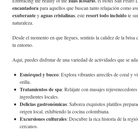
Islas Rosario
Embracing the beauty of the
, el Hotel San Pedro
encantadora
para aquellos que buscan tanto relajación como av
exuberante
aguas cristalinas
resort todo incluido
y
, este
te su
naturaleza.
Desde el momento en que llegues, sentirás la calidez de la brisa
tu entorno.
Aquí, puedes disfrutar de una variedad de actividades que se ada
Esnórquel y buceo
: Explora vibrantes arrecifes de coral y v
orilla.
Tratamientos de spa
: Relájate con masajes rejuvenecedores 
ingredientes locales.
Delicias gastronómicas
: Saborea exquisitos platillos prepar
origen local, exhibiendo la cocina colombiana.
Excursiones culturales
: Descubre la rica historia de la regi
cercanos.