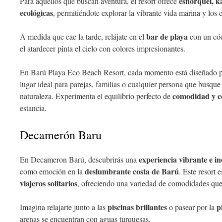
esnórquel, k
Para aquellos que buscan aventura, el resort ofrece
ecológicas
, permitiéndote explorar la vibrante vida marina y los 
bar de playa
A medida que cae la tarde, relájate en el
con un cóc
el atardecer pinta el cielo con colores impresionantes.
En Barú Playa Eco Beach Resort, cada momento está diseñado par
lugar ideal para parejas, familias o cualquier persona que busque 
comodidad y co
naturaleza. Experimenta el equilibrio perfecto de
estancia.
Decamerón Baru
experiencia vibrante e in
En Decameron Barú, descubrirás una
deslumbrante costa de Barú
como emoción en la
. Este resort 
viajeros solitarios
, ofreciendo una variedad de comodidades que 
piscinas brillantes
p
Imagina relajarte junto a las
o pasear por la
arenas se encuentran con aguas turquesas.