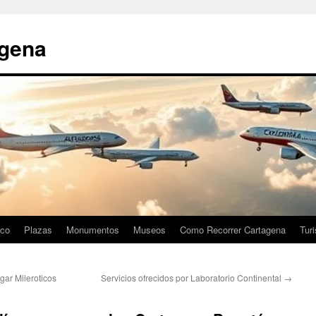
agena
ico
Plazas
Monumentos
Museos
Como Recorrer Cartagena
Tur
ar Mileroticos
Servicios ofrecidos por Laboratorio Continental
→