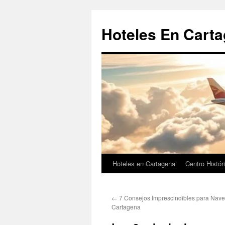
Saltar
al
Hoteles En Cart
contenido
Hoteles en Cartagena
Centro Histór
←
7 Consejos Imprescindibles para Naveg
Cartagena