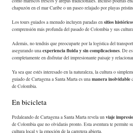
como mariscos frescos y arepas tradicionales. Incluso podrías en
chapuzón en el mar Caribe o un paseo relajado por playas pristin
sitios histórico
Los tours guiados a menudo incluyen paradas en
comprensión más profunda del pasado de Colombia y sus cultura
Además, no tendrás que preocuparte por la logística del transport
experiencia fluida y sin complicaciones
asegurando una
. De es
completamente en disfrutar del impresionante paisaje y relacionar
Ya sea que estés interesado en la naturaleza, la cultura o simpleme
manera inolvidable
guiado de Cartagena a Santa Marta es una
d
de Colombia.
En bicicleta
viaje impresi
Pedaleando de Cartagena a Santa Marta revela un
de Colombia que no olvidarás pronto. Esta aventura te permite s
cultura local y la emoción de la carretera abierta.