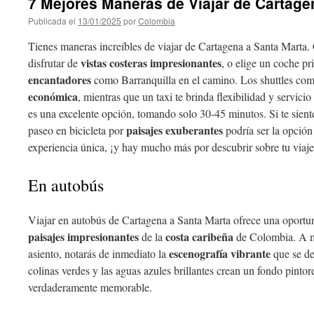
7 Mejores Maneras de Viajar de Cartage
Publicada el
13/01/2025
por
Colombia
Tienes maneras increíbles de viajar de Cartagena a Santa Marta.
vistas costeras impresionantes
disfrutar de
, o elige un coche pr
encantadores
como Barranquilla en el camino. Los shuttles co
económica
, mientras que un taxi te brinda flexibilidad y servicio
es una excelente opción, tomando solo 30-45 minutos. Si te sient
paisajes exuberantes
paseo en bicicleta por
podría ser la opción
experiencia única, ¡y hay mucho más por descubrir sobre tu viaje
En autobús
Viajar en autobús de Cartagena a Santa Marta ofrece una oportuni
paisajes impresionantes
costa caribeña
de la
de Colombia. A m
escenografía vibrante
asiento, notarás de inmediato la
que se de
colinas verdes y las aguas azules brillantes crean un fondo pintor
verdaderamente memorable.