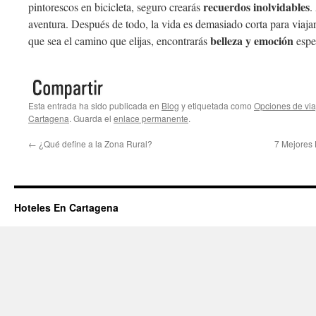
recuerdos inolvidables
pintorescos en bicicleta, seguro crearás
.
aventura. Después de todo, la vida es demasiado corta para viajar
belleza y emoción
que sea el camino que elijas, encontrarás
esper
Esta entrada ha sido publicada en
Blog
y etiquetada como
Opciones de via
Cartagena
. Guarda el
enlace permanente
.
←
¿Qué define a la Zona Rural?
7 Mejores
Hoteles En Cartagena