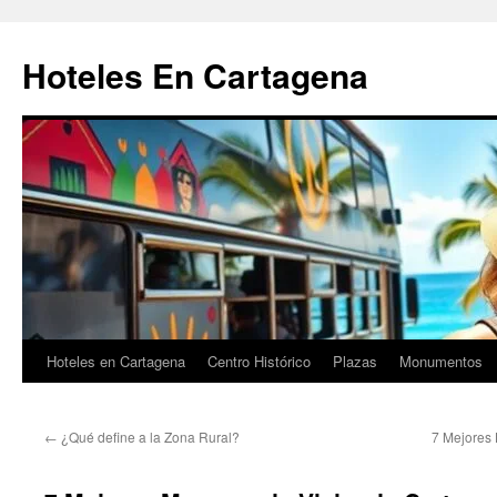
Saltar
al
Hoteles En Cartagena
contenido
Hoteles en Cartagena
Centro Histórico
Plazas
Monumentos
←
¿Qué define a la Zona Rural?
7 Mejores