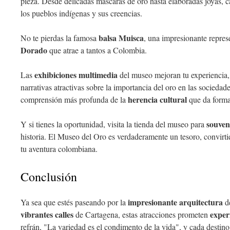
pieza. Desde delicadas máscaras de oro hasta elaboradas joyas, ca
los pueblos indígenas y sus creencias.
balsa Muisca
No te pierdas la famosa
, una impresionante repres
Dorado
que atrae a tantos a Colombia.
exhibiciones multimedia
Las
del museo mejoran tu experiencia,
narrativas atractivas sobre la importancia del oro en las sociedad
herencia cultural
comprensión más profunda de la
que da forma
souven
Y si tienes la oportunidad, visita la tienda del museo para
historia. El Museo del Oro es verdaderamente un tesoro, convirt
tu aventura colombiana.
Conclusión
impresionante arquitectura
Ya sea que estés paseando por la
de
vibrantes calles
exper
de Cartagena, estas atracciones prometen
refrán, "La variedad es el condimento de la vida", y cada destino