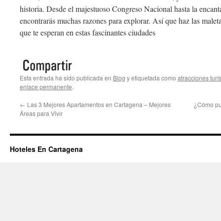
historia. Desde el majestuoso Congreso Nacional hasta la encan
encontrarás muchas razones para explorar. Así que haz las maletas
que te esperan en estas fascinantes ciudades
Esta entrada ha sido publicada en
Blog
y etiquetada como
atracciones turí
enlace permanente
.
←
Las 3 Mejores Apartamentos en Cartagena – Mejores
¿Cómo pue
Áreas para Vivir
Hoteles En Cartagena