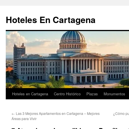
Saltar
al
Hoteles En Cartagena
contenido
Hoteles en Cartagena
Centro Histórico
Plazas
Monumentos
←
Las 3 Mejores Apartamentos en Cartagena – Mejores
¿Cómo pue
Áreas para Vivir