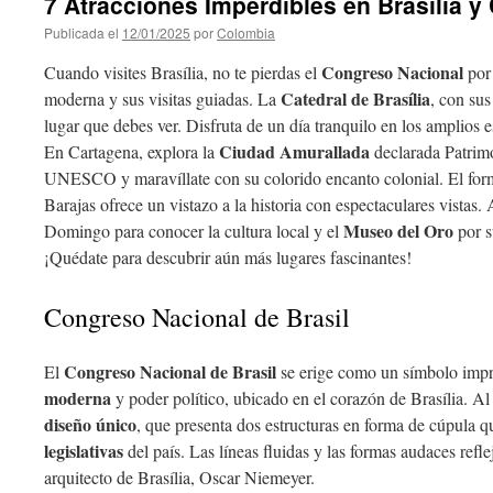
7 Atracciones Imperdibles en Brasília y
Publicada el
12/01/2025
por
Colombia
Congreso Nacional
Cuando visites Brasília, no te pierdas el
por 
Catedral de Brasília
moderna y sus visitas guiadas. La
, con sus
lugar que debes ver. Disfruta de un día tranquilo en los amplios 
Ciudad Amurallada
En Cartagena, explora la
declarada Patrim
UNESCO y maravíllate con su colorido encanto colonial. El form
Barajas ofrece un vistazo a la historia con espectaculares vistas. 
Museo del Oro
Domingo para conocer la cultura local y el
por s
¡Quédate para descubrir aún más lugares fascinantes!
Congreso Nacional de Brasil
Congreso Nacional de Brasil
El
se erige como un símbolo imp
moderna
y poder político, ubicado en el corazón de Brasília. Al 
diseño único
, que presenta dos estructuras en forma de cúpula q
legislativas
del país. Las líneas fluidas y las formas audaces refle
arquitecto de Brasília, Oscar Niemeyer.