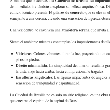
Catedral de Brasília
impactan
A medida que te acercas a la
, su
de inmediato, invitándote a explorar su belleza arquitectónica. 
16 pilares de concreto
edificio icónico presenta
que se elevan e
semejante a una corona, creando una sensación de ligereza etérea
atmósfera serena
Una vez dentro, te envolverá una
que invita a 
Siente el ambiente mientras contemplas los impresionantes detall
Vidrieras
: Colores vibrantes filtran la luz, proyectando un c
pisos de piedra.
Diseño minimalista
: La simplicidad del interior resalta la 
la vista viaje hacia arriba, hacia el impresionante tragaluz.
Esculturas angelicales
: Las figuras impactantes de ángeles 
sensación de tranquilidad y espiritualidad.
La Catedral de Brasília no es solo un sitio religioso; es una obra
que encarna el espíritu de la capital de Brasil.