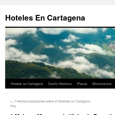
Saltar
al
Hoteles En Cartagena
contenido
Hoteles en Cartagena
Centro Histórico
Plazas
Monumentos
←
7 Hechos Impactantes sobre el Sicariato en Cartagena
Hoy