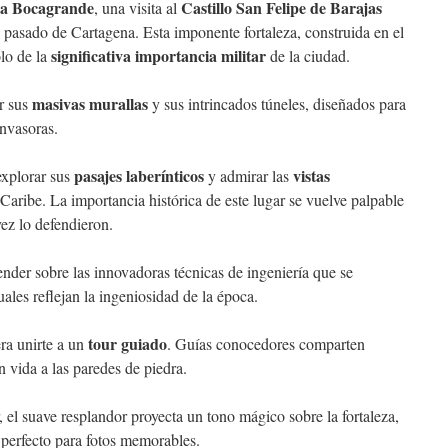
ya Bocagrande
Castillo San Felipe de Barajas
, una visita al
o pasado de Cartagena. Esta imponente fortaleza, construida en el
significativa importancia militar
lo de la
de la ciudad.
masivas murallas
r sus
y sus intrincados túneles, diseñados para
invasoras.
pasajes laberínticos
vistas
explorar sus
y admirar las
Caribe. La importancia histórica de este lugar se vuelve palpable
ez lo defendieron.
ender sobre las innovadoras técnicas de ingeniería que se
ales reflejan la ingeniosidad de la época.
tour guiado
era unirte a un
. Guías conocedores comparten
n vida a las paredes de piedra.
 el suave resplandor proyecta un tono mágico sobre la fortaleza,
 perfecto para fotos memorables.