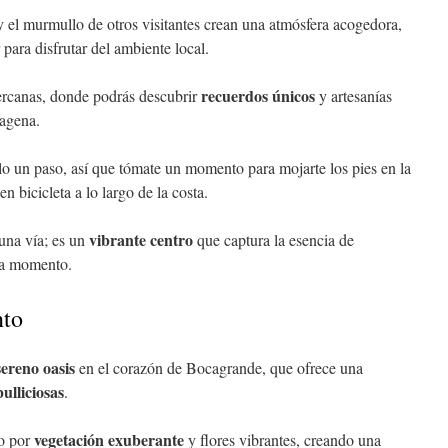
s y el murmullo de otros visitantes crean una atmósfera acogedora,
 para disfrutar del ambiente local.
recuerdos únicos
cercanas, donde podrás descubrir
y artesanías
tagena.
olo un paso, así que tómate un momento para mojarte los pies en la
n bicicleta a lo largo de la costa.
vibrante centro
una vía; es un
que captura la esencia de
da momento.
nto
sereno oasis
en el corazón de Bocagrande, que ofrece una
bulliciosas
.
vegetación exuberante
do por
y flores vibrantes, creando una