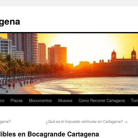
agena
ico
Plazas
Monumentos
Museos
Como Recorrer Cartagena
Tur
tagena?
¿Qué es el impuesto vehicular en Cartagena?
→
dibles en Bocagrande Cartagena