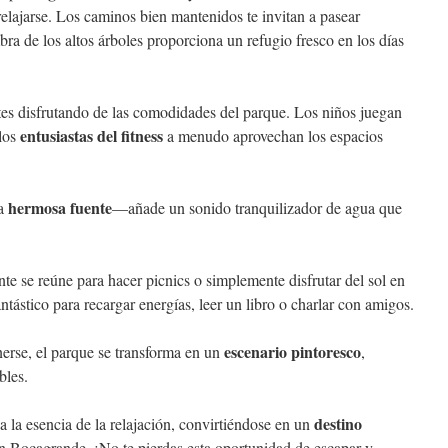
relajarse. Los caminos bien mantenidos te invitan a pasear
ra de los altos árboles proporciona un refugio fresco en los días
ntes disfrutando de las comodidades del parque. Los niños juegan
entusiastas del fitness
 los
a menudo aprovechan los espacios
hermosa fuente
na
—añade un sonido tranquilizador de agua que
ente se reúne para hacer picnics o simplemente disfrutar del sol en
ntástico para recargar energías, leer un libro o charlar con amigos.
escenario pintoresco
erse, el parque se transforma en un
,
bles.
destino
la esencia de la relajación, convirtiéndose en un
n Bocagrande. ¡No te pierdas esta oportunidad de escapar y