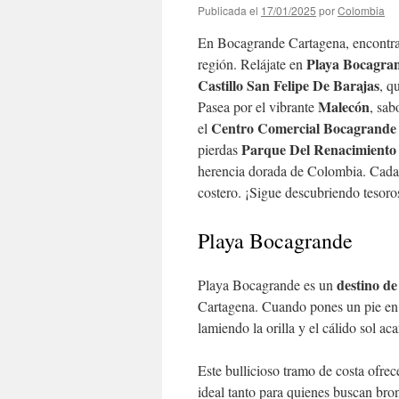
Publicada el
17/01/2025
por
Colombia
En Bocagrande Cartagena, encontrar
Playa Bocagra
región. Relájate en
Castillo San Felipe De Barajas
, q
Malecón
Pasea por el vibrante
, sab
Centro Comercial Bocagrande
el
Parque Del Renacimiento
pierdas
herencia dorada de Colombia. Cada e
costero. ¡Sigue descubriendo tesoro
Playa Bocagrande
destino de
Playa Bocagrande es un
Cartagena. Cuando pones un pie en
lamiendo la orilla y el cálido sol aca
Este bullicioso tramo de costa ofrec
ideal tanto para quienes buscan bro