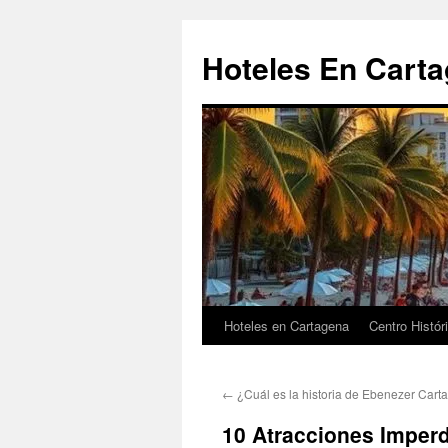
Saltar
al
Hoteles En Cart
contenido
Hoteles en Cartagena
Centro Histór
←
¿Cuál es la historia de Ebenezer Car
10 Atracciones Imper