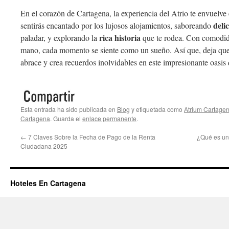
En el corazón de Cartagena, la experiencia del Atrio te envuelve
deli
sentirás encantado por los lujosos alojamientos, saboreando
rica historia
paladar, y explorando la
que te rodea. Con comodida
mano, cada momento se siente como un sueño. Así que, deja que e
abrace y crea recuerdos inolvidables en este impresionante oasis q
Esta entrada ha sido publicada en
Blog
y etiquetada como
Atrium Cartage
Cartagena
. Guarda el
enlace permanente
.
←
7 Claves Sobre la Fecha de Pago de la Renta
¿Qué es un
Ciudadana 2025
Hoteles En Cartagena