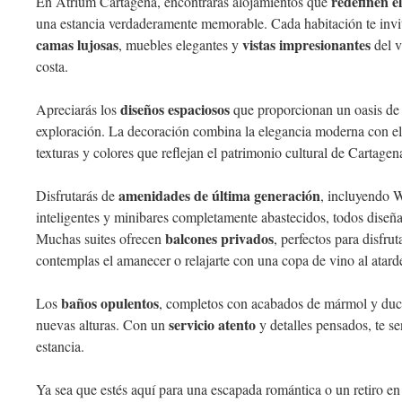
redefinen e
En Atrium Cartagena, encontrarás alojamientos que
una estancia verdaderamente memorable. Cada habitación te invi
camas lujosas
vistas impresionantes
, muebles elegantes y
del v
costa.
diseños espaciosos
Apreciarás los
que proporcionan un oasis de 
exploración. La decoración combina la elegancia moderna con el 
texturas y colores que reflejan el patrimonio cultural de Cartagen
amenidades de última generación
Disfrutarás de
, incluyendo W
inteligentes y minibares completamente abastecidos, todos diseña
balcones privados
Muchas suites ofrecen
, perfectos para disfru
contemplas el amanecer o relajarte con una copa de vino al atard
baños opulentos
Los
, completos con acabados de mármol y ducha
servicio atento
nuevas alturas. Con un
y detalles pensados, te se
estancia.
Ya sea que estés aquí para una escapada romántica o un retiro en s