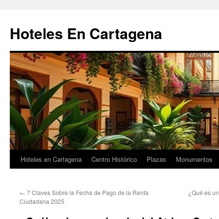
Saltar
al
Hoteles En Cartagena
contenido
Hoteles en Cartagena
Centro Histórico
Plazas
Monumentos
←
7 Claves Sobre la Fecha de Pago de la Renta
¿Qué es un
Ciudadana 2025