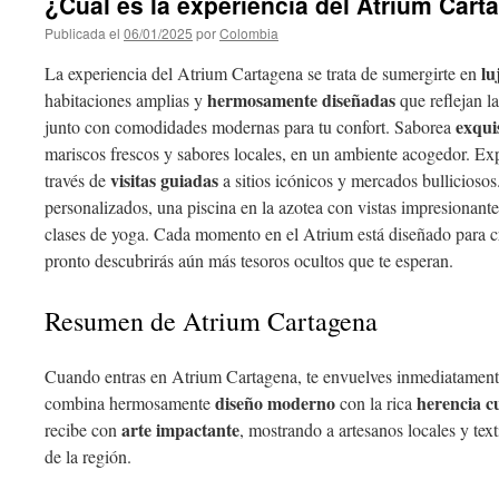
¿Cuál es la experiencia del Atrium Car
Publicada el
06/01/2025
por
Colombia
lu
La experiencia del Atrium Cartagena se trata de sumergirte en
hermosamente diseñadas
habitaciones amplias y
que reflejan l
exqui
junto con comodidades modernas para tu confort. Saborea
mariscos frescos y sabores locales, en un ambiente acogedor. Expl
visitas guiadas
través de
a sitios icónicos y mercados bulliciosos
personalizados, una piscina en la azotea con vistas impresionan
clases de yoga. Cada momento en el Atrium está diseñado para 
pronto descubrirás aún más tesoros ocultos que te esperan.
Resumen de Atrium Cartagena
Cuando entras en Atrium Cartagena, te envuelves inmediatamen
diseño moderno
herencia c
combina hermosamente
con la rica
arte impactante
recibe con
, mostrando a artesanos locales y text
de la región.