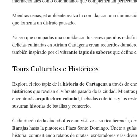
internacionales como colombianos que complementan perfectamen
Mientras cenas, el ambiente realza tu comida, con una iluminac
que fomenta un disfrute pausado.
Ya sea que compartas una comida con tus seres queridos o disfru
delicias culinarias en Atrium Cartagena crean recuerdos duraderos
vibrante tapiz de sabores
también inspirado por el
que define es
Tours Culturales e Históricos
historia de Cartagena
Explora el rico tapiz de la
a través de en
históricos
que revelan el vibrante pasado de la ciudad. Mientras 
arquitectura colonial
encontrarás
, fachadas coloridas y los rest
susurran historias de batallas y comercio.
Cada rincón de la ciudad ofrece un vistazo a su rica herencia, de
Barajas
hasta la pintoresca Plaza Santo Domingo. Únete a guías
historia, compartiendo relatos de piratas, exploradores y las dive