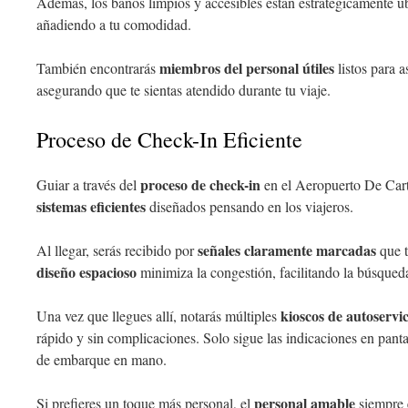
Además, los baños limpios y accesibles están estratégicamente ub
añadiendo a tu comodidad.
miembros del personal útiles
También encontrarás
listos para a
asegurando que te sientas atendido durante tu viaje.
Proceso de Check-In Eficiente
proceso de check-in
Guiar a través del
en el Aeropuerto De Cart
sistemas eficientes
diseñados pensando en los viajeros.
señales claramente marcadas
Al llegar, serás recibido por
que t
diseño espacioso
minimiza la congestión, facilitando la búsqueda
kioscos de autoservic
Una vez que llegues allí, notarás múltiples
rápido y sin complicaciones. Solo sigue las indicaciones en pantal
de embarque en mano.
personal amable
Si prefieres un toque más personal, el
siempre e