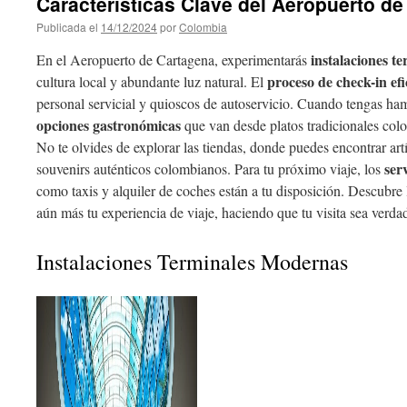
Características Clave del Aeropuerto d
Publicada el
14/12/2024
por
Colombia
instalaciones t
En el Aeropuerto de Cartagena, experimentarás
proceso de check-in efi
cultura local y abundante luz natural. El
personal servicial y quioscos de autoservicio. Cuando tengas ham
opciones gastronómicas
que van desde platos tradicionales col
No te olvides de explorar las tiendas, donde puedes encontrar art
ser
souvenirs auténticos colombianos. Para tu próximo viaje, los
como taxis y alquiler de coches están a tu disposición. Descubre 
aún más tu experiencia de viaje, haciendo que tu visita sea ver
Instalaciones Terminales Modernas