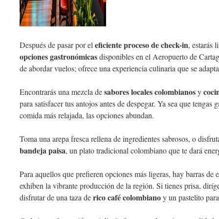
eficiente proceso de check-in
Después de pasar por el
, estarás 
opciones gastronómicas
disponibles en el Aeropuerto de Cartage
de abordar vuelos; ofrece una experiencia culinaria que se adapta 
sabores locales colombianos
coci
Encontrarás una mezcla de
y
para satisfacer tus antojos antes de despegar. Ya sea que tengas 
comida más relajada, las opciones abundan.
Toma una arepa fresca rellena de ingredientes sabrosos, o disfru
bandeja paisa
, un plato tradicional colombiano que te dará energ
Para aquellos que prefieren opciones más ligeras, hay barras de 
exhiben la vibrante producción de la región. Si tienes prisa, diríge
rico café colombiano
disfrutar de una taza de
y un pastelito para