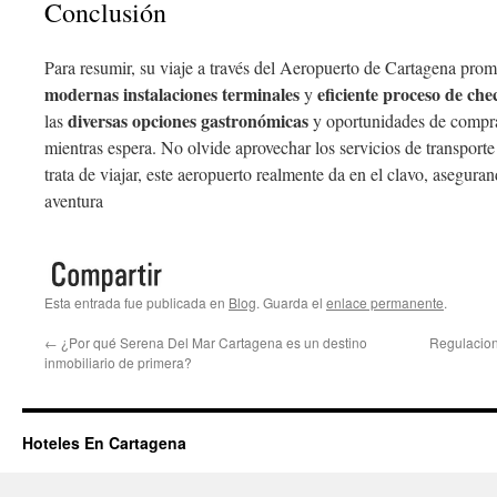
Conclusión
Para resumir, su viaje a través del Aeropuerto de Cartagena prom
modernas instalaciones terminales
eficiente proceso de che
y
diversas opciones gastronómicas
las
y oportunidades de compra
mientras espera. No olvide aprovechar los servicios de transport
trata de viajar, este aeropuerto realmente da en el clavo, asegur
aventura
Esta entrada fue publicada en
Blog
. Guarda el
enlace permanente
.
←
¿Por qué Serena Del Mar Cartagena es un destino
Regulacion
inmobiliario de primera?
Hoteles En Cartagena