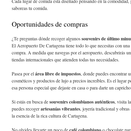
Cada lugar de comida está diseñado pensando en la comodidad, p
saboreas tu comida.
Oportunidades de compras
souvenirs de último minu
¿Te preguntas dónde recoger algunos
El Aeropuerto De Cartagena tiene todo lo que necesitas con una
compra. A medida que navegas por el aeropuerto, descubrirás un
tiendas internacionales que atienden todas tus necesidades.
área libre de impuestos
Pasea por el
, donde puedes encontrar u
cosméticos y productos de lujo a precios increíbles. Es el lugar 
esa persona especial que dejaste en casa o para darte un capricho
souvenirs colombianos auténticos
Si estás en busca de
, visita 
artesanías vibrantes
puedes recoger
, joyería tradicional y obra
la esencia de la rica cultura de Cartagena.
café colombiano
No olvides llevarte un poco de
o chocolate para