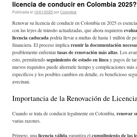
licencia de conducir en Colombia 2025?
Publicada el
10/01/2025
por
Colombia
Renovar su licencia de conducir en Colombia en 2025 es esenci
evalua
con las leyes de tránsito actualizadas, que ahora requieren
licencia caducada
podría llevar a multas de hasta 1 millón de pe
reunir la documentación necesa
financiera. El proceso implica
tasas de renovación más altas
posiblemente enfrentar
. Los avan
seguimiento de estado en línea
esto, permitiendo
y pagos de tar
nuevos requisitos puede ahorrarle tiempo y complicaciones más 
específicos y los posibles cambios en detalle, es beneficioso seg
avecinan.
Importancia de la Renovación de Licenci
renovar s
Cuando se trata de conducir legalmente en Colombia,
varias razones.
licencia válida
cumplimiento de las l
Primero, una
garantiza el