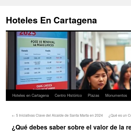
Saltar
al
Hoteles En Cartagena
contenido
Hoteles en Cartagena
Centro Histórico
Plazas
Monumentos
←
5 Iniciativas Clave del Alcalde de Santa Marta en 2024
¿Qué es un Cu
¿Qué debes saber sobre el valor de la r