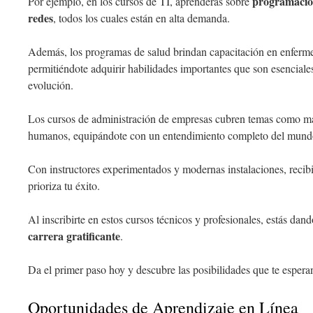
programación
Por ejemplo, en los cursos de TI, aprenderás sobre
redes
, todos los cuales están en alta demanda.
Además, los programas de salud brindan capacitación en enfermer
permitiéndote adquirir habilidades importantes que son esenciales
evolución.
Los cursos de administración de empresas cubren temas como mar
humanos, equipándote con un entendimiento completo del mundo
Con instructores experimentados y modernas instalaciones, recib
prioriza tu éxito.
Al inscribirte en estos cursos técnicos y profesionales, estás dan
carrera gratificante
.
Da el primer paso hoy y descubre las posibilidades que te esper
Oportunidades de Aprendizaje en Línea