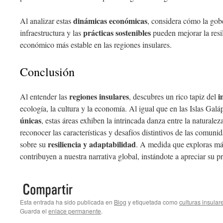
dinámicas económicas
Al analizar estas
, considera cómo la gobe
prácticas sostenibles
infraestructura y las
pueden mejorar la resil
económico más estable en las regiones insulares.
Conclusión
regiones insulares
i
Al entender las
, descubres un rico tapiz del
ecología, la cultura y la economía. Al igual que en las Islas Ga
únicas
, estas áreas exhiben la intrincada danza entre la naturale
reconocer las características y desafíos distintivos de las comuni
resiliencia y adaptabilidad
sobre su
. A medida que exploras más
contribuyen a nuestra narrativa global, instándote a apreciar su p
Esta entrada ha sido publicada en
Blog
y etiquetada como
culturas insular
Guarda el
enlace permanente
.