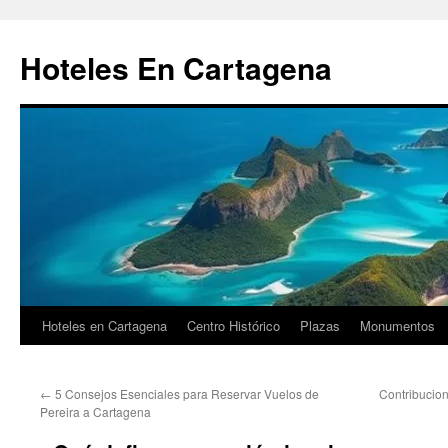
Saltar
al
Hoteles En Cartagena
contenido
Hoteles en Cartagena
Centro Histórico
Plazas
Monumentos
←
5 Consejos Esenciales para Reservar Vuelos de
Contribucio
Pereira a Cartagena