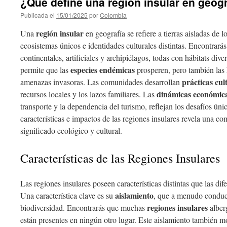
¿Qué define una región insular en geogr
Publicada el
15/01/2025
por
Colombia
región insular
Una
en geografía se refiere a tierras aisladas de 
ecosistemas únicos e identidades culturales distintas. Encontrarás 
continentales, artificiales y archipiélagos, todas con hábitats dive
especies endémicas
permite que las
prosperen, pero también las 
prácticas cul
amenazas invasoras. Las comunidades desarrollan
dinámicas económic
recursos locales y los lazos familiares. Las
transporte y la dependencia del turismo, reflejan los desafíos úni
características e impactos de las regiones insulares revela una 
significado ecológico y cultural.
Características de las Regiones Insulares
Las regiones insulares poseen características distintas que las dif
aislamiento
Una característica clave es su
, que a menudo condu
regiones insulares
biodiversidad. Encontrarás que muchas
albe
están presentes en ningún otro lugar. Este aislamiento también mo