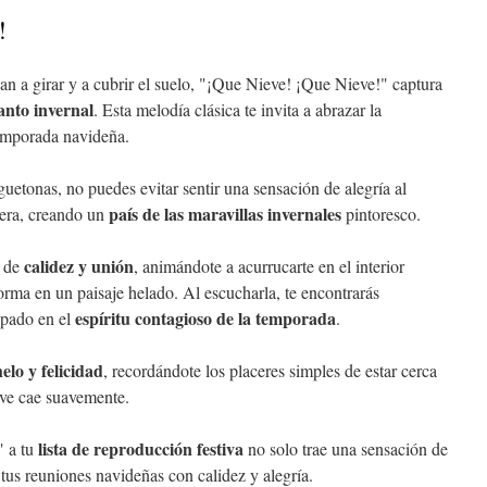
!
n a girar y a cubrir el suelo, "¡Que Nieve! ¡Que Nieve!" captura
anto invernal
. Esta melodía clásica te invita a abrazar la
temporada navideña.
uetonas, no puedes evitar sentir una sensación de alegría al
país de las maravillas invernales
uera, creando un
pintoresco.
calidez y unión
a de
, animándote a acurrucarte en el interior
orma en un paisaje helado. Al escucharla, te encontrarás
espíritu contagioso de la temporada
apado en el
.
elo y felicidad
, recordándote los placeres simples de estar cerca
eve cae suavemente.
lista de reproducción festiva
" a tu
no solo trae una sensación de
tus reuniones navideñas con calidez y alegría.