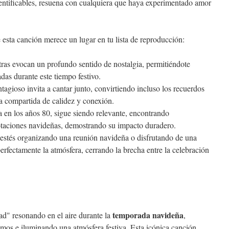
entificables, resuena con cualquiera que haya experimentado amor
 esta canción merece un lugar en tu lista de reproducción:
etras evocan un profundo sentido de nostalgia, permitiéndote
adas durante este tiempo festivo.
ntagioso invita a cantar junto, convirtiendo incluso los recuerdos
a compartida de calidez y conexión.
 en los años 80, sigue siendo relevante, encontrando
otaciones navideñas, demostrando su impacto duradero.
 estés organizando una reunión navideña o disfrutando de una
rfectamente la atmósfera, cerrando la brecha entre la celebración
temporada navideña
d" resonando en el aire durante la
,
mos e iluminando una atmósfera festiva. Esta icónica canción,