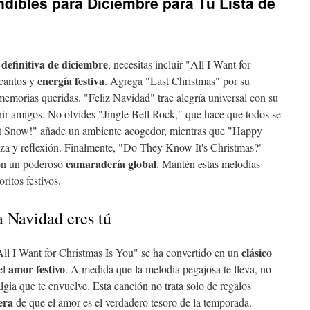
dibles para Diciembre para Tu Lista de
 definitiva de diciembre
, necesitas incluir "All I Want for
energía festiva
 cantos y
. Agrega "Last Christmas" por su
memorias queridas. "Feliz Navidad" trae alegría universal con su
nir amigos. No olvides "Jingle Bell Rock," que hace que todos se
 It Snow!" añade un ambiente acogedor, mientras que "Happy
za y reflexión. Finalmente, "Do They Know It's Christmas?"
camaradería global
con un poderoso
. Mantén estas melodías
ritos festivos.
a Navidad eres tú
clásico
All I Want for Christmas Is You" se ha convertido en un
amor festivo
el
. A medida que la melodía pegajosa te lleva, no
algia que te envuelve. Esta canción no trata solo de regalos
era
de que el amor es el verdadero tesoro de la temporada.