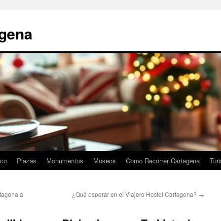
agena
ico
Plazas
Monumentos
Museos
Como Recorrer Cartagena
Tur
tagena a
¿Qué esperar en el Viajero Hostel Cartagena?
→