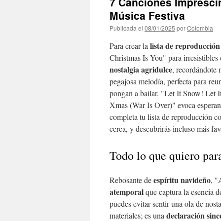
7 Canciones Imprescin
Música Festiva
Publicada el
08/01/2025
por
Colombia
lista de reproducción
Para crear la
Christmas Is You" para irresistibles
nostalgia agridulce
, recordándote 
pegajosa melodía, perfecta para reu
pongan a bailar. "Let It Snow! Let
Xmas (War Is Over)" evoca esperan
completa tu lista de reproducción 
cerca, y descubrirás incluso más favo
Todo lo que quiero par
espíritu navideño
Rebosante de
, "
atemporal
que captura la esencia d
puedes evitar sentir una ola de nost
declaración sinc
materiales; es una