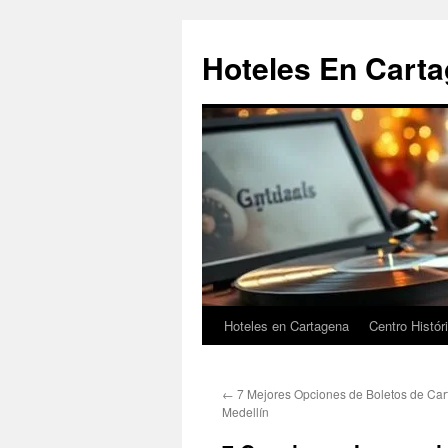
Saltar
al
Hoteles En Cart
contenido
Hoteles en Cartagena
Centro Histór
←
7 Mejores Opciones de Boletos de Car
Medellín