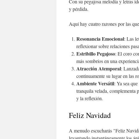
Con su pegajosa melodía y letras id
y pérdida.
Aquí hay cuatro razones por las que
Resonancia Emocional
: Las l
reflexionar sobre relaciones pas
Estribillo Pegajoso
: El coro co
más sombríos en una experienci
Atracción Atemporal
: Lanzada
continuamente su lugar en las r
Ambiente Versátil
: Ya sea que
tranquila velada, complementa pe
y la reflexión.
Feliz Navidad
A menudo escucharás "Feliz Navida
levantando instantáneamente los áni