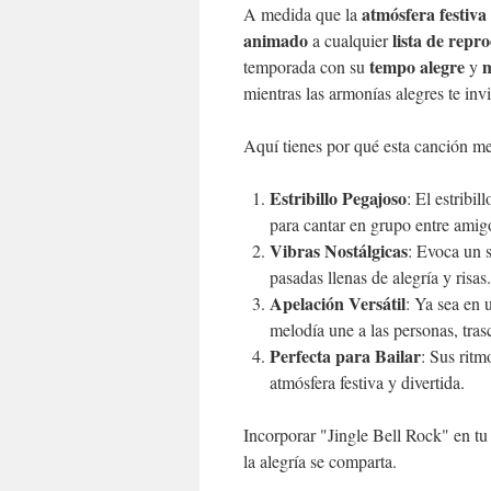
atmósfera festiva
A medida que la
animado
lista de repr
a cualquier
tempo alegre
m
temporada con su
y
mientras las armonías alegres te invi
Aquí tienes por qué esta canción me
Estribillo Pegajoso
: El estribi
para cantar en grupo entre amigo
Vibras Nostálgicas
: Evoca un 
pasadas llenas de alegría y risas.
Apelación Versátil
: Ya sea en 
melodía une a las personas, tra
Perfecta para Bailar
: Sus ritm
atmósfera festiva y divertida.
Incorporar "Jingle Bell Rock" en tu
la alegría se comparta.