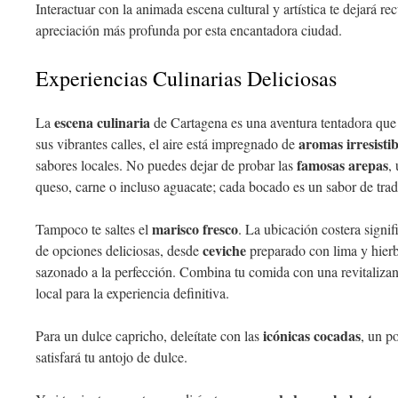
Interactuar con la animada escena cultural y artística te dejará r
apreciación más profunda por esta encantadora ciudad.
Experiencias Culinarias Deliciosas
escena culinaria
La
de Cartagena es una aventura tentadora que 
aromas irresistib
sus vibrantes calles, el aire está impregnado de
famosas arepas
sabores locales. No puedes dejar de probar las
,
queso, carne o incluso aguacate; cada bocado es un sabor de trad
marisco fresco
Tampoco te saltes el
. La ubicación costera signi
ceviche
de opciones deliciosas, desde
preparado con lima y hierba
sazonado a la perfección. Combina tu comida con una revitaliza
local para la experiencia definitiva.
icónicas cocadas
Para un dulce capricho, deleítate con las
, un p
satisfará tu antojo de dulce.