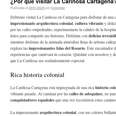
¿Por qué visitar La Cariñosa Cartagena
Publicada el
03/01/2025
por
Colombia
Deberías visitar La Cariñosa en Cartagena para disfrutar de una
impresionante arquitectura colonial
cultura vibrante
,
y delic
por las calles empedradas, experimentarás la calidez de la hospit
delicias irresisti
listos para compartir sus historias. Deléitate con
mientras disfrutas de la animada atmósfera llena de artistas callej
impresionantes Islas del Rosario
explora las
. Este encantador d
experiencias que cautivará tu corazón. Quédate con nosotros y d
que La Cariñosa sea verdaderamente especial.
Rica historia colonial
historia col
La Cariñosa Cartagena está impregnada de una rica
calles de adoquines
vibrante pasado. Al caminar por las
, no pue
conquistadores españoles
que una vez recorrieron estos camino
arquitectura colonial
La impresionante
, con sus colores brilla