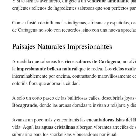
vendedor ambulante
Y si te sientes aventurero, dirígete a un
par
crujientes rellenos de ingredientes sabrosos que son perfectos par
Con su fusión de influencias indígenas, africanas y españolas, ca
de Cartagena no solo con recuerdos, sino con una nueva apreciaci
Paisajes Naturales Impresionantes
ricos sabores de Cartagena
A medida que saboreas los
, no olv
impresionante belleza natural
cielos azul
la
que te rodea. Los
interminablemente por encima, contrastando maravillosamente co
colorida flora que adorna la ciudad.
A solo un corto paseo de las bulliciosas calles, descubrirás joya
Bocagrande
, donde las arenas doradas te invitan a relajarte y dis
encantadoras Islas del 
Avanza un poco más y encontrarás las
aguas cristalinas
vida. Aquí, las
albergan vibrantes arrecifes de 
submarino para los snorkelistas y buceadores por igual.