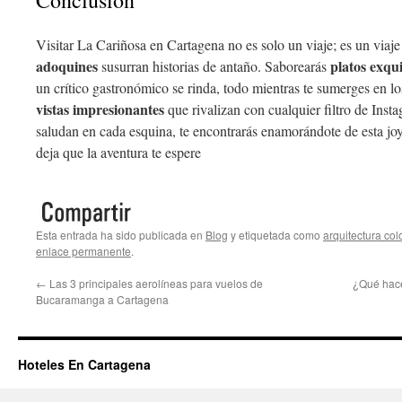
Conclusión
Visitar La Cariñosa en Cartagena no es solo un viaje; es un viaj
adoquines
platos exqui
susurran historias de antaño. Saborearás
un crítico gastronómico se rinda, todo mientras te sumerges en los
vistas impresionantes
que rivalizan con cualquier filtro de Insta
saludan en cada esquina, te encontrarás enamorándote de esta jo
deja que la aventura te espere
Esta entrada ha sido publicada en
Blog
y etiquetada como
arquitectura col
enlace permanente
.
←
Las 3 principales aerolíneas para vuelos de
¿Qué hace
Bucaramanga a Cartagena
Hoteles En Cartagena