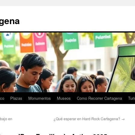
agena
ico
Plazas
Monumentos
Museos
Como Recorrer Cartagena
Tur
abajo en
¿Qué esperar en Hard Rock Cartagena?
→