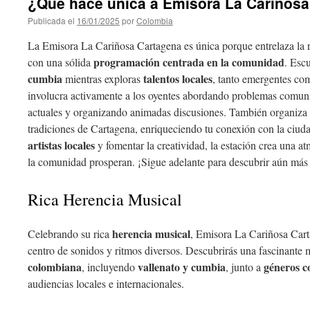
¿Qué hace única a Emisora La Cariños
Publicada el
16/01/2025
por
Colombia
La Emisora La Cariñosa Cartagena es única porque entrelaza la 
programación centrada en la comunidad
con una sólida
. Esc
cumbia
talentos locales
mientras exploras
, tanto emergentes com
involucra activamente a los oyentes abordando problemas comunit
actuales y organizando animadas discusiones. También organiza
tradiciones de Cartagena, enriqueciendo tu conexión con la ci
artistas locales
y fomentar la creatividad, la estación crea una a
la comunidad prosperan. ¡Sigue adelante para descubrir aún más s
Rica Herencia Musical
herencia musical
Celebrando su rica
, Emisora La Cariñosa Cart
centro de sonidos y ritmos diversos. Descubrirás una fascinante
colombiana
vallenato y cumbia
géneros 
, incluyendo
, junto a
audiencias locales e internacionales.