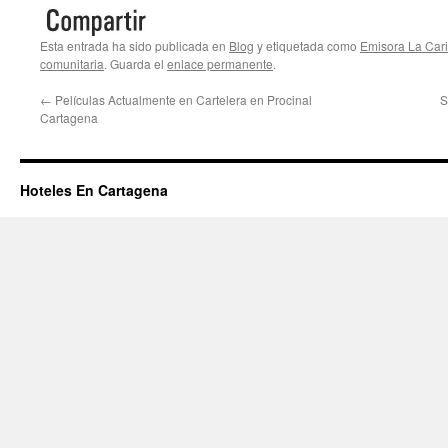
Esta entrada ha sido publicada en
Blog
y etiquetada como
Emisora La Car
comunitaria
. Guarda el
enlace permanente
.
←
Películas Actualmente en Cartelera en Procinal
S
Cartagena
Hoteles En Cartagena