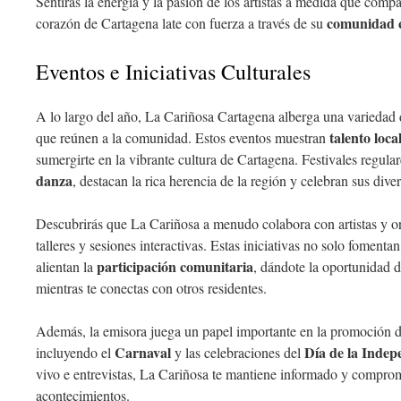
Sentirás la energía y la pasión de los artistas a medida que compa
comunidad c
corazón de Cartagena late con fuerza a través de su
Eventos e Iniciativas Culturales
A lo largo del año, La Cariñosa Cartagena alberga una variedad
talento loca
que reúnen a la comunidad. Estos eventos muestran
sumergirte en la vibrante cultura de Cartagena. Festivales regul
danza
, destacan la rica herencia de la región y celebran sus diver
Descubrirás que La Cariñosa a menudo colabora con artistas y or
talleres y sesiones interactivas. Estas iniciativas no solo fomenta
participación comunitaria
alientan la
, dándote la oportunidad 
mientras te conectas con otros residentes.
Además, la emisora juega un papel importante en la promoción 
Carnaval
Día de la Indep
incluyendo el
y las celebraciones del
vivo e entrevistas, La Cariñosa te mantiene informado y compro
acontecimientos.