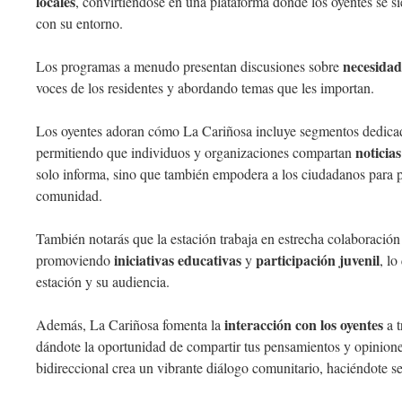
locales
, convirtiéndose en una plataforma donde los oyentes se 
con su entorno.
necesidad
Los programas a menudo presentan discusiones sobre
voces de los residentes y abordando temas que les importan.
Los oyentes adoran cómo La Cariñosa incluye segmentos dedica
noticia
permitiendo que individuos y organizaciones compartan
solo informa, sino que también empodera a los ciudadanos para p
comunidad.
También notarás que la estación trabaja en estrecha colaboración 
iniciativas educativas
participación juvenil
promoviendo
y
, lo
estación y su audiencia.
interacción con los oyentes
Además, La Cariñosa fomenta la
a t
dándote la oportunidad de compartir tus pensamientos y opinione
bidireccional crea un vibrante diálogo comunitario, haciéndote se