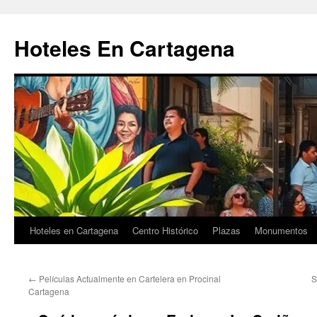
Saltar
al
Hoteles En Cartagena
contenido
Hoteles en Cartagena
Centro Histórico
Plazas
Monumentos
←
Películas Actualmente en Cartelera en Procinal
S
Cartagena